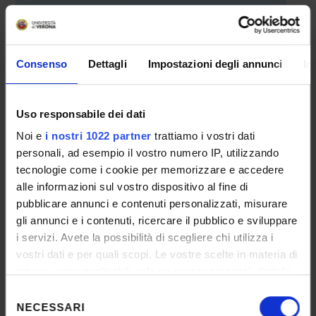
PROTEZIONE DEI DATI)
14 dicembre - SICUREZZA
INFORMATICA: I RISCHI CHE SI
CORRONO E COME DIFENDERSI
Consenso
Dettagli
Impostazioni degli annunci
In
Uso responsabile dei dati
Noi e
i nostri 1022 partner
trattiamo i vostri dati
Minimaster
personali, ad esempio il vostro numero IP, utilizzando
tecnologie come i cookie per memorizzare e accedere
alle informazioni sul vostro dispositivo al fine di
Ciclo di incontri “Mini-master”
pubblicare annunci e contenuti personalizzati, misurare
Titolo IMPRESA 4.0? PRIMA DI TUTTO
gli annunci e i contenuti, ricercare il pubblico e sviluppare
IMPRESA
i servizi. Avete la possibilità di scegliere chi utilizza i
vostri dati e per quali scopi. Le vostre scelte in materia di
Apri il programma
privacy sono applicabili solo su questa proprietà digitale
in cui avete effettuato le vostre scelte. È possibile
Selezione
modificare o revocare il proprio consenso in qualsiasi
NECESSARI
del