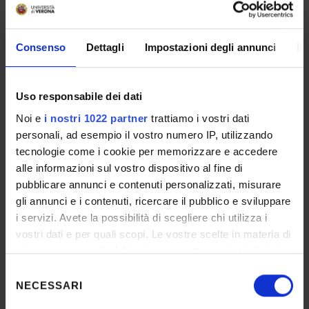
Application deadline:
Oct 15, 2026
Consenso
Dettagli
Impostazioni degli annunci
In
MoCoSvi-Mobilità per la
Cooperazione allo Sviluppo
Uso responsabile dei dati
Internazionale,edizione 2026
(Categoria A). Mobility projects for
Noi e
i nostri 1022 partner
trattiamo i vostri dati
development cooperation (A type,
personali, ad esempio il vostro numero IP, utilizzando
2026 edition)
Open call
tecnologie come i cookie per memorizzare e accedere
alle informazioni sul vostro dispositivo al fine di
Visiting Researchers & Professors
pubblicare annunci e contenuti personalizzati, misurare
Mobilità per attività didattica e/o di ricerca -
Teaching and/or Research mobility
gli annunci e i contenuti, ricercare il pubblico e sviluppare
i servizi. Avete la possibilità di scegliere chi utilizza i
Date published on website:
Jul 2, 2026
vostri dati e per quali scopi. Le vostre scelte in materia di
Application deadline:
Oct 15, 2026
privacy sono applicabili solo su questa proprietà digitale
in cui avete effettuato le vostre scelte. È possibile
Selezione
modificare o revocare il proprio consenso in qualsiasi
NECESSARI
del
AVVISO PER LA DOPPIA CARRIERA
momento dalla Dichiarazione sui cookie o facendo clic
consenso