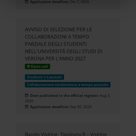
nostri partner che si occupano di analisi dei dati web,
Application deadline:
Oct 7, 2026
pubblicità e social media, i quali potrebbero combinarle
con altre informazioni che hai fornito loro o che hanno
raccolto dal tuo utilizzo dei loro servizi.
AVVISO DI SELEZIONE PER LE
COLLABORAZIONI A TEMPO
PARZIALE DEGLI STUDENTI
NELL’UNIVERSITÁ DEGLI STUDI DI
VERONA PER L’ANNO 2027
Open call
Studenti e Laureati
Collaborazione studentesca a tempo parziale
Date published in the official register:
Aug 3,
2026
Application deadline:
Sep 30, 2026
Bando Visiting, Tipologia B – Visiting