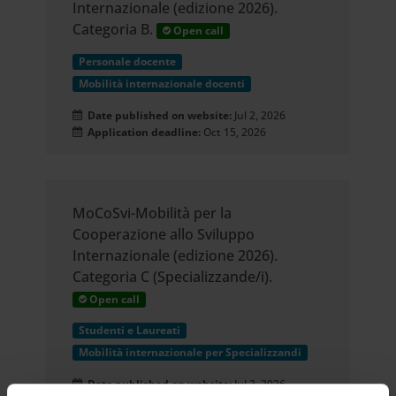
Internazionale (edizione 2026).
Categoria B.
Open call
Personale docente
Mobilità internazionale docenti
Date published on website:
Jul 2, 2026
Application deadline:
Oct 15, 2026
MoCoSvi-Mobilità per la
Cooperazione allo Sviluppo
Internazionale (edizione 2026).
Categoria C (Specializzande/i).
Open call
Studenti e Laureati
Mobilità internazionale per Specializzandi
Date published on website:
Jul 2, 2026