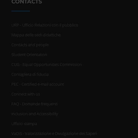
CONTACTS
utilizzi il nostro sito con i nostri
partner che si occupano di analisi
URP - Ufficio Relazioni con il pubblico
dei dati web, pubblicità e social
Mappa delle sedi didattiche
media, i quali potrebbero
Contacts and people
Student Orientation
combinarle con altre informazioni
CUG - Equal Opportunities Commission
che hai fornito loro o che hanno
Consigliera di fiducia
raccolto dal tuo utilizzo dei loro
PEC - Certified e-mail account
servizi.
Connect with us
FAQ - Domande frequenti
Inclusion and Accessibility
Ufficio stampa
VaDiS - Valorizzazione e Divulgazione dei Saperi