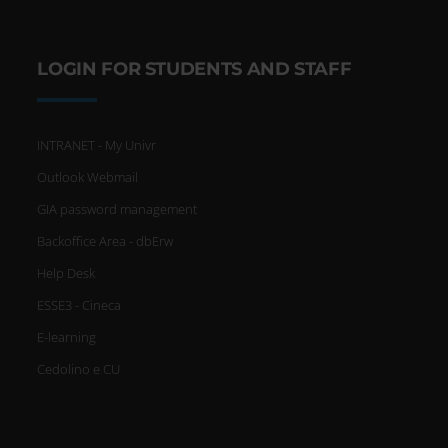
LOGIN FOR STUDENTS AND STAFF
INTRANET - My Univr
Outlook Webmail
GIA password management
Backoffice Area - dbErw
Help Desk
ESSE3 - Cineca
E-learning
Cedolino e CU