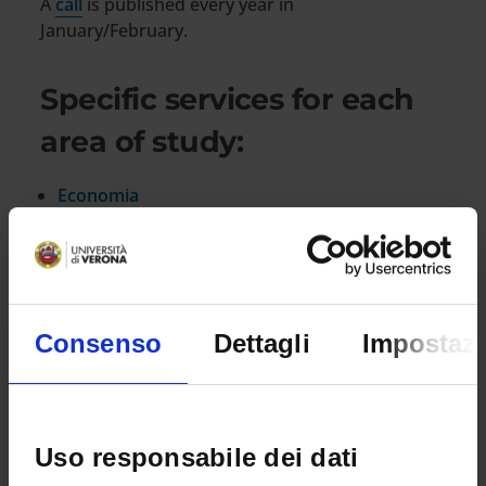
A
call
is published every year in
January/February.
Specific services for each
area of study:
Economia
Formazione, Filosofia e Servizio Sociale
Giurisprudenza
Lettere, Arti e Comunicazione
Lingue e Letterature Straniere
Consenso
Dettagli
Impostazi
Medicina e Chirurgia
Scienze e Ingegneria
Scienze motorie
Uso responsabile dei dati