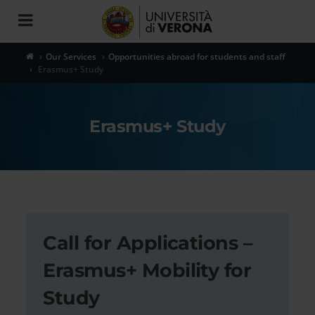
Toggle
navigation
Our Services
Opportunities abroad for students and staff
Erasmus+ Study
Erasmus+ Study
Call for Applications –
Erasmus+ Mobility for
Study