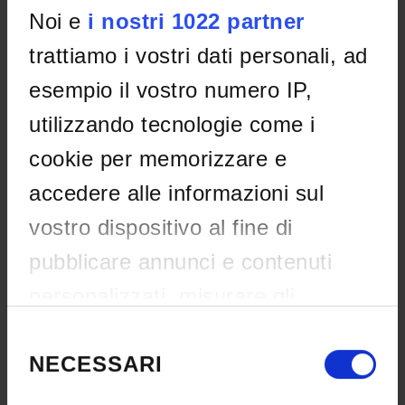
Noi e
i nostri 1022 partner
Servizi
3
trattiamo i vostri dati personali, ad
Documenti
5
esempio il vostro numero IP,
FAQs
21
utilizzando tecnologie come i
cookie per memorizzare e
SERVICE MANAGED BY:
accedere alle informazioni sul
Unit International Office
vostro dispositivo al fine di
pubblicare annunci e contenuti
personalizzati, misurare gli
annunci e i contenuti, ricercare il
Selezione
del
NECESSARI
pubblico e sviluppare i servizi.
consenso
Services
Avete la possibilità di scegliere chi