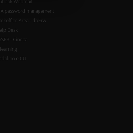
utlook Webmail
IA password management
ackoffice Area - dbErw
elp Desk
SSE3 - Cineca
-learning
edolino e CU