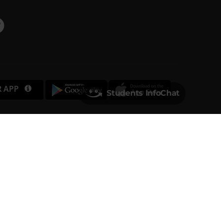
R APP
Students InfoChat
Università degli Studi di Verona
Via dell'Artigliere, 8
37129, Verona
rtita IVA 01541040232 | Codice Fiscale 93009870234
PEC
ufficio.protocollo@pec.univr.it