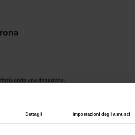
erona
 effettuando una donazione.
e avanti le sue attività di ricerca e la sua missione cultu
Dettagli
Impostazioni degli annunci
WWW.UNIVR.PAGOATENEI.CINECA.I