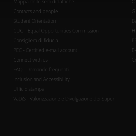
Mappa delle sedi didattiche
O
Contacts and people
G
Student Orientation
B
CUG - Equal Opportunities Commission
H
Consigliera di fiducia
E
PEC - Certified e-mail account
E
Connect with us
C
FAQ - Domande frequenti
Inclusion and Accessibility
Ufficio stampa
VaDiS - Valorizzazione e Divulgazione dei Saperi