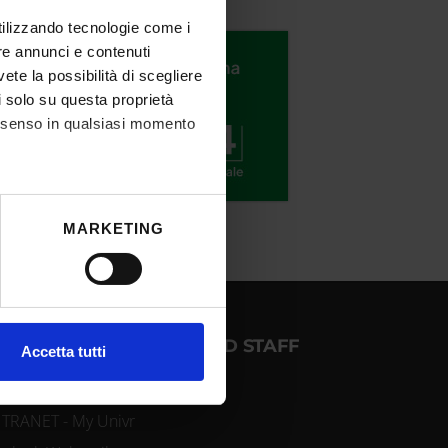
utilizzando tecnologie come i
re annunci e contenuti
vete la possibilità di scegliere
li solo su questa proprietà
consenso in qualsiasi momento
he metro,
MARKETING
cifiche (impronte digitali).
ezione dettagli
. Puoi
OGIN FOR STUDENTS AND STAFF
l media e per analizzare il
Accetta tutti
ostri partner che si occupano
azioni che hai fornito loro o
NTRANET - My Univr