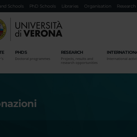
and Schools
PhD Schools
Libraries
Organisation
Research 
TE
PHDS
RESEARCH
INTERNATION
r's
Doctoral programmes
Projects, results and
International activi
research opportunities
onazioni