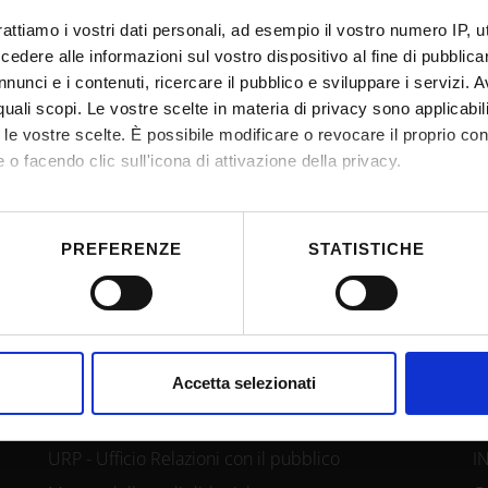
rattiamo i vostri dati personali, ad esempio il vostro numero IP, 
dere alle informazioni sul vostro dispositivo al fine di pubblica
nunci e i contenuti, ricercare il pubblico e sviluppare i servizi. A
r quali scopi. Le vostre scelte in materia di privacy sono applicabi
to le vostre scelte. È possibile modificare o revocare il proprio 
 o facendo clic sull'icona di attivazione della privacy.
mo anche:
 sulla tua posizione geografica, con un'approssimazione di qualc
PREFERENZE
STATISTICHE
itivo, scansionandolo attivamente alla ricerca di caratteristiche spe
aborati i tuoi dati personali e imposta le tue preferenze nella
s
consenso in qualsiasi momento dalla Dichiarazione sui cookie.
CONTACTS
L
nalizzare contenuti ed annunci, per fornire funzionalità dei socia
Accetta selezionati
inoltre informazioni sul modo in cui utilizzi il nostro sito con i n
icità e social media, i quali potrebbero combinarle con altre inform
URP - Ufficio Relazioni con il pubblico
I
lizzo dei loro servizi.