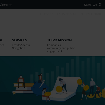
Centres
SEARCH
ESSE3
WEBMAIL
MY UNIVR
AL
SERVICES
THIRD MISSION
ties
Profile-Specific
Companies,
Navigation
community and public
engagement