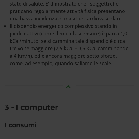
stato di salute. E’ dimostrato che i soggetti che
praticano regolarmente attività fisica presentano
una bassa incidenza di malattie cardiovascolari.
Il dispendio energetico complessivo stando in
piedi inattivi (come dentro l’ascensore) è pari a 1,0
kCal/minuto; se si cammina tale dispendio è circa
tre volte maggiore (2,5 kCal – 3,5 kCal camminando
a 4 Km/h), ed è ancora maggiore sotto sforzo,
come, ad esempio, quando saliamo le scale.
3 - I computer
I consumi