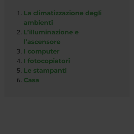
Green.
La climatizzazione degli
Contribuisci
ambienti
al
L’illuminazione e
l’ascensore
risparmio
I computer
energetico"
I fotocopiatori
Le stampanti
Casa