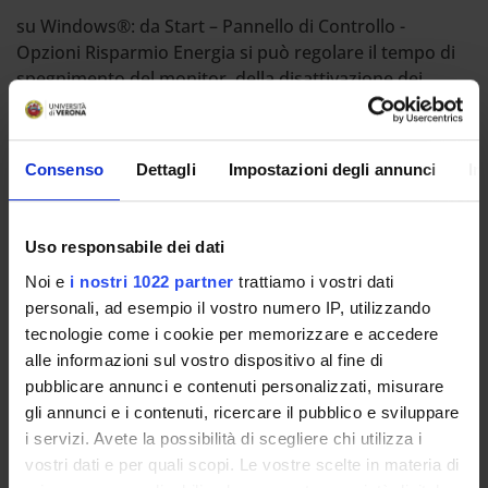
su Windows®: da Start – Pannello di Controllo -
Opzioni Risparmio Energia si può regolare il tempo di
spegnimento del monitor, della disattivazione dei
dischi rigidi o della modalità standby o sospensione del
PC.
Consenso
Dettagli
Impostazioni degli annunci
In
Se non è disponibile la funzione “risparmio energia”,
impostare le funzioni di risparmio energetico del solo
monitor cliccando sull’icona “schermo” anziché su
Uso responsabile dei dati
quella “risparmio energia”.
Noi e
i nostri 1022 partner
trattiamo i vostri dati
personali, ad esempio il vostro numero IP, utilizzando
tecnologie come i cookie per memorizzare e accedere
eliminare qualsiasi “salvaschermo” (screen saver):
alle informazioni sul vostro dispositivo al fine di
l’operazione consente di disattivare il segnale del
pubblicare annunci e contenuti personalizzati, misurare
monitor e permette un reale risparmio di energia.
gli annunci e i contenuti, ricercare il pubblico e sviluppare
spegnere il pc se non utilizzato per un lungo
i servizi. Avete la possibilità di scegliere chi utilizza i
periodo di tempo.
vostri dati e per quali scopi. Le vostre scelte in materia di
staccare la spina del computer, al termine della