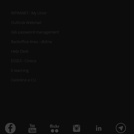
INTRANET - My Univr
Outlook Webmail
GIA password management
Backoffice Area - dbErw
Help Desk
ESSE3 - Cineca
E-learning
Cedolino e CU