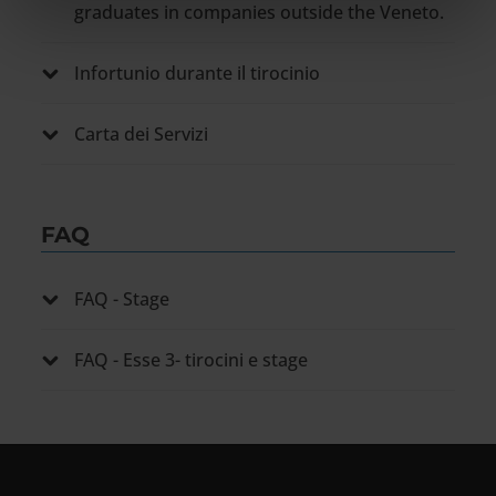
graduates in companies outside the Veneto.
nostri partner che si occupano di analisi dei dati web,
pubblicità e social media, i quali potrebbero combinarle
Infortunio durante il tirocinio
con altre informazioni che hai fornito loro o che hanno
raccolto dal tuo utilizzo dei loro servizi.
Carta dei Servizi
FAQ
FAQ - Stage
FAQ - Esse 3- tirocini e stage