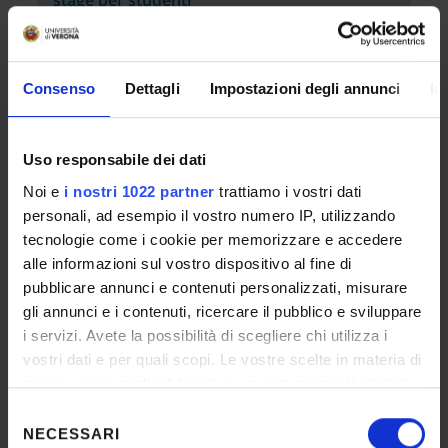
stage per studenti
Internships and placement programmes in
Italy
Consenso
Dettagli
Impostazioni degli annunci
In
Programmi di stage all'estero
Uso responsabile dei dati
Tirocinio pratico valutativo (info per aziende)
Noi e
i nostri 1022 partner
trattiamo i vostri dati
- Corso di laurea magistrale in Psicologia per
personali, ad esempio il vostro numero IP, utilizzando
la formazione (LM-51)
tecnologie come i cookie per memorizzare e accedere
alle informazioni sul vostro dispositivo al fine di
Tirocinio pratico valutativo - Corso di laurea
pubblicare annunci e contenuti personalizzati, misurare
magistrale in Psicologia per la formazione
gli annunci e i contenuti, ricercare il pubblico e sviluppare
(LM-51)
i servizi. Avete la possibilità di scegliere chi utilizza i
vostri dati e per quali scopi. Le vostre scelte in materia di
Work experience at the University of
privacy sono applicabili solo su questa proprietà digitale
Verona: for students at secondary school or
in cui avete effettuato le vostre scelte. È possibile
Selezione
from other universities
modificare o revocare il proprio consenso in qualsiasi
NECESSARI
del