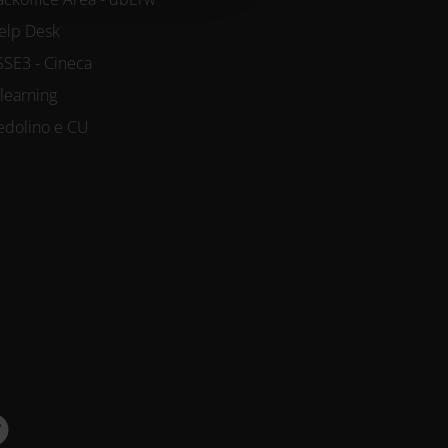
elp Desk
SSE3 - Cineca
-learning
edolino e CU