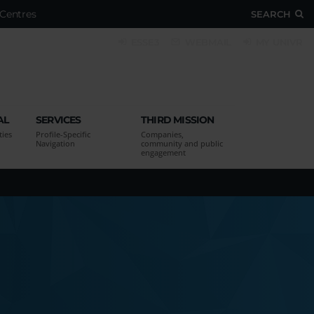
Centres
SEARCH
ESSE3
WEBMAIL
MY UNIVR
AL
SERVICES
THIRD MISSION
ties
Profile-Specific
Companies,
Navigation
community and public
engagement