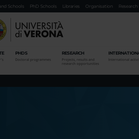
and Schools
PhD Schools
Libraries
Organisation
Research 
TE
PHDS
RESEARCH
INTERNATION
r's
Doctoral programmes
Projects, results and
International activi
research opportunities