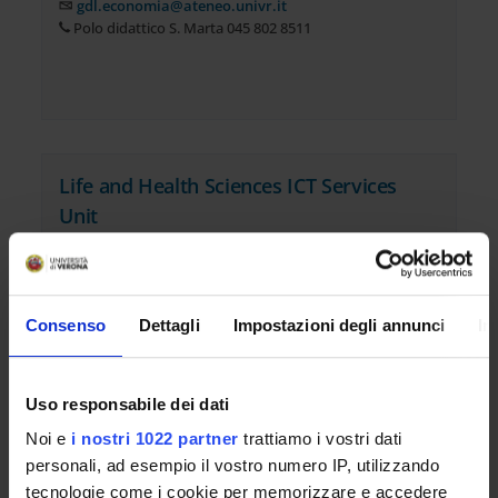
gdl.economia@ateneo.univr.it
Polo didattico S. Marta 045 802 8511
Life and Health Sciences ICT Services
Unit
gdl.medico@ateneo.univr.it
Supporto ICT Area Medica: +39 045 802 7103
Consenso
Dettagli
Impostazioni degli annunci
In
Uso responsabile dei dati
Noi e
i nostri 1022 partner
trattiamo i vostri dati
personali, ad esempio il vostro numero IP, utilizzando
tecnologie come i cookie per memorizzare e accedere