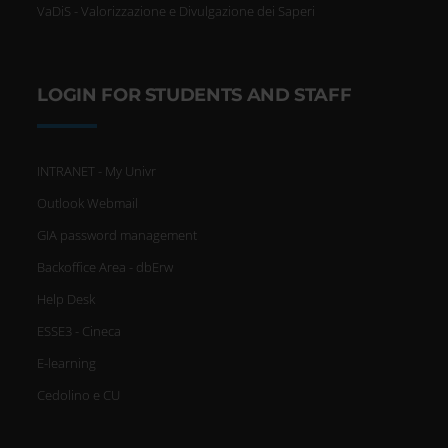
VaDiS - Valorizzazione e Divulgazione dei Saperi
LOGIN FOR STUDENTS AND STAFF
INTRANET - My Univr
Outlook Webmail
GIA password management
Backoffice Area - dbErw
Help Desk
ESSE3 - Cineca
E-learning
Cedolino e CU