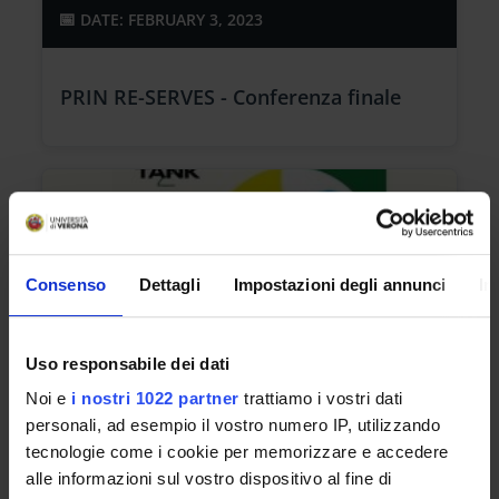
DATE: FEBRUARY 3, 2023
PRIN RE-SERVES - Conferenza finale
Consenso
Dettagli
Impostazioni degli annunci
In
Uso responsabile dei dati
Noi e
i nostri 1022 partner
trattiamo i vostri dati
DATE: FEBRUARY 3, 2023
personali, ad esempio il vostro numero IP, utilizzando
tecnologie come i cookie per memorizzare e accedere
alle informazioni sul vostro dispositivo al fine di