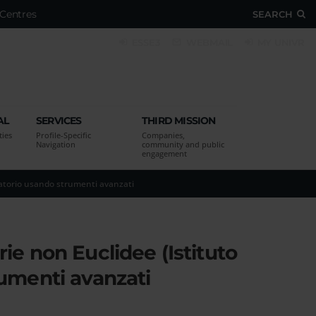
Centres
SEARCH
ESSE3
WEBMAIL
MY UNIVR
AL
SERVICES
THIRD MISSION
ties
Profile-Specific
Companies,
Navigation
community and public
engagement
ratorio usando strumenti avanzati
ie non Euclidee (Istituto
rumenti avanzati