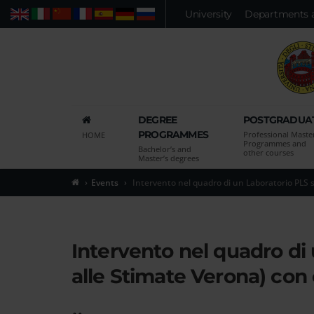
Vai
University
Departments 
Web
People
Advanced search
al
contenuto
principale
della
pagina
Vai
DEGREE
POSTGRADUA
al
PROGRAMMES
Professional Maste
HOME
menu
Programmes and
Bachelor’s and
other courses
di
Master’s degrees
navigazione
Events
Intervento nel quadro di un Laboratorio PLS s
principale
Vai
alla
pagina
Intervento nel quadro di 
di
alle Stimate Verona) con
ricerca
delle
persone