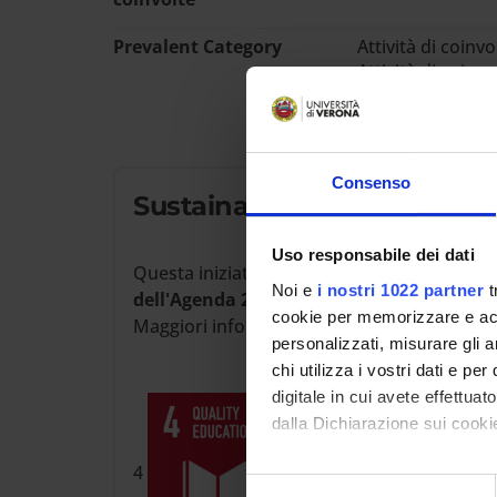
Prevalent Category
Attività di coinv
Attività di coin
Consenso
Sustainable Development 
Uso responsabile dei dati
Questa iniziativa contribuisce al perseguim
Noi e
i nostri 1022 partner
t
dell'Agenda 2030 dell'ONU
.
cookie per memorizzare e acce
Maggiori informazioni su
www.univr.it/sos
personalizzati, misurare gli an
chi utilizza i vostri dati e pe
digitale in cui avete effettua
dalla Dichiarazione sui cookie
4
Con il tuo consenso, vorrem
Selezione