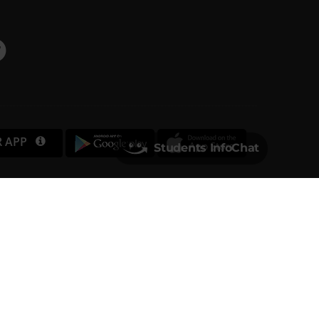
R APP
Students InfoChat
Università degli Studi di Verona
Via dell'Artigliere, 8
37129, Verona
rtita IVA 01541040232 | Codice Fiscale 93009870234
PEC
ufficio.protocollo@pec.univr.it