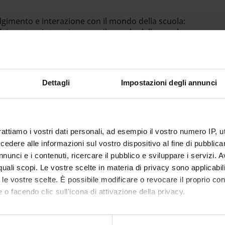
olgimento e interazione con il mondo della scuola:
volgimento e interazione con il mondo della scuola
Dettagli
Impostazioni degli annunci
Goals - SDGs
ento degli
Obiettivi di Sviluppo Sostenibile
rattiamo i vostri dati personali, ad esempio il vostro numero IP, 
dere alle informazioni sul vostro dispositivo al fine di pubblica
tenibilita
nunci e i contenuti, ricercare il pubblico e sviluppare i servizi. A
r quali scopi. Le vostre scelte in materia di privacy sono applicabi
to le vostre scelte. È possibile modificare o revocare il proprio 
 o facendo clic sull'icona di attivazione della privacy.
mo anche: