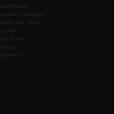
utlook Webmail
IA password management
ackoffice Area - dbErw
elp Desk
SSE3 - Cineca
-learning
edolino e CU