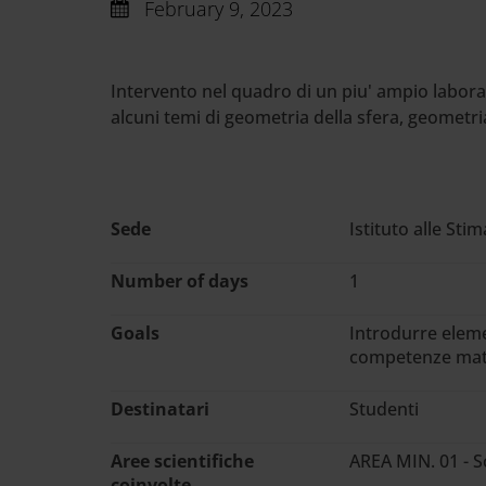
February 9, 2023
Cerca
nel
sito
Intervento nel quadro di un piu' ampio labora
web
alcuni temi di geometria della sfera, geometria
Sede
Istituto alle Sti
Number of days
1
Goals
Introdurre eleme
competenze matem
Destinatari
Studenti
Aree scientifiche
AREA MIN. 01 - 
coinvolte