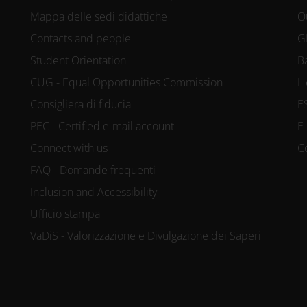
Mappa delle sedi didattiche
O
Contacts and people
G
Student Orientation
B
CUG - Equal Opportunities Commission
H
Consigliera di fiducia
E
PEC - Certified e-mail account
E
Connect with us
C
FAQ - Domande frequenti
Inclusion and Accessibility
Ufficio stampa
VaDiS - Valorizzazione e Divulgazione dei Saperi