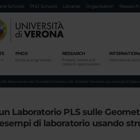
and Schools
PhD Schools
Libraries
Organisation
Research 
TE
PHDS
RESEARCH
INTERNATION
r's
Doctoral programmes
Projects, results and
International activi
research opportunities
ulle Geometrie non Euclidee (Istituto alle Stimate Verona) con esempi di labo
un Laboratorio PLS sulle Geometr
 esempi di laboratorio usando st