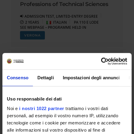
Professions of Technical Sciences
ADMISSION TEST, LIMITED-ENTRY DEGREE
2 YEARS
ITALIAN
PA 110 E LODE
SEE WEBPAGE – PROGRAMME HELD IN
VERONA
Master's degree in Nursing and
Midwifery Sciences
Consenso
Dettagli
Impostazioni degli annunci
In
ADMISSION TEST, LIMITED-ENTRY DEGREE
2 YEARS
ITALIAN
PA 110 E LODE
SEE WEBPAGE – PROGRAMME HELD IN
Uso responsabile dei dati
VERONA
BOLZANO
Noi e
i nostri 1022 partner
trattiamo i vostri dati
personali, ad esempio il vostro numero IP, utilizzando
tecnologie come i cookie per memorizzare e accedere
Master's degree in Rehabilitation
alle informazioni sul vostro dispositivo al fine di
Science in Healthcare Professions