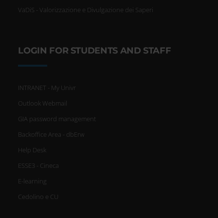
VaDiS - Valorizzazione e Divulgazione dei Saperi
LOGIN FOR STUDENTS AND STAFF
INTRANET - My Univr
Outlook Webmail
GIA password management
Backoffice Area - dbErw
Help Desk
ESSE3 - Cineca
E-learning
Cedolino e CU