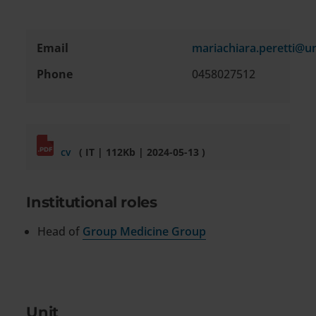
Email
mariachiara.peretti@un
Contact
Phone
0458027512
information
cv
( IT | 112Kb | 2024-05-13 )
Institutional roles
Head of
Group Medicine Group
Unit