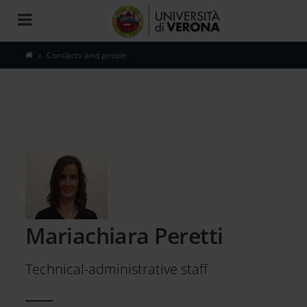
Toggle
navigation
Contacts and people
Mariachiara Peretti
Technical-administrative staff