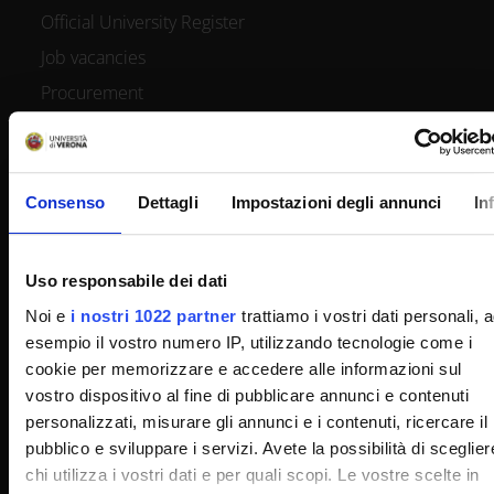
Official University Register
Job vacancies
Procurement
Notifications
Terms and conditions
Privacy policy
Consenso
Dettagli
Impostazioni degli annunci
In
Cookie
Sponsorizzazioni e donazioni
Uso responsabile dei dati
Events
Noi e
i nostri 1022 partner
trattiamo i vostri dati personali, 
Support us
esempio il vostro numero IP, utilizzando tecnologie come i
cookie per memorizzare e accedere alle informazioni sul
Firma Elettronica Avanzata
vostro dispositivo al fine di pubblicare annunci e contenuti
SPID
personalizzati, misurare gli annunci e i contenuti, ricercare il
Accessibilità
pubblico e sviluppare i servizi. Avete la possibilità di sceglier
chi utilizza i vostri dati e per quali scopi. Le vostre scelte in