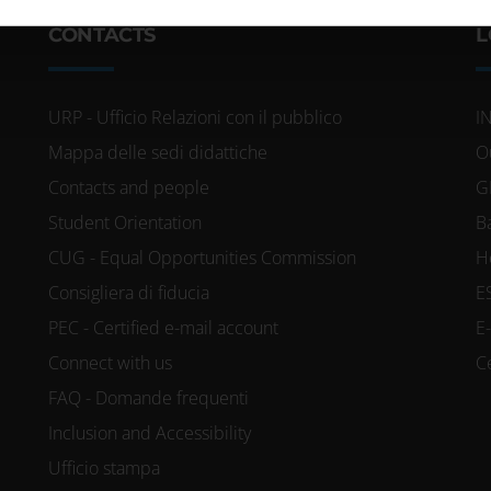
icità e social media, i quali potrebbero combinarle con altre inform
CONTACTS
L
lizzo dei loro servizi.
URP - Ufficio Relazioni con il pubblico
I
Mappa delle sedi didattiche
O
Contacts and people
G
Student Orientation
B
CUG - Equal Opportunities Commission
H
Consigliera di fiducia
E
PEC - Certified e-mail account
E
Connect with us
C
FAQ - Domande frequenti
Inclusion and Accessibility
Ufficio stampa