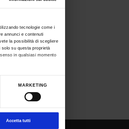
utilizzando tecnologie come i
re annunci e contenuti
vete la possibilità di scegliere
dicina e Chirurgia - MM1
li solo su questa proprietà
consenso in qualsiasi momento
he metro,
MARKETING
cifiche (impronte digitali).
ezione dettagli
. Puoi
l media e per analizzare il
Accetta tutti
ostri partner che si occupano