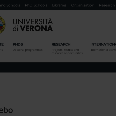
and Schools
PhD Schools
Libraries
Organisation
Research 
TE
PHDS
RESEARCH
INTERNATION
r's
Doctoral programmes
Projects, results and
International activi
research opportunities
Febo