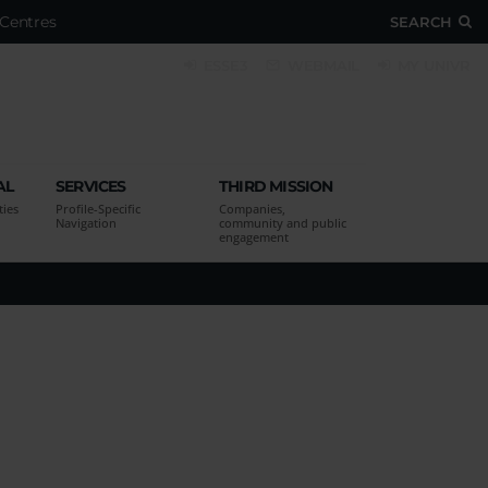
Centres
SEARCH
ESSE3
WEBMAIL
MY UNIVR
AL
SERVICES
THIRD MISSION
ties
Profile-Specific
Companies,
Navigation
community and public
engagement