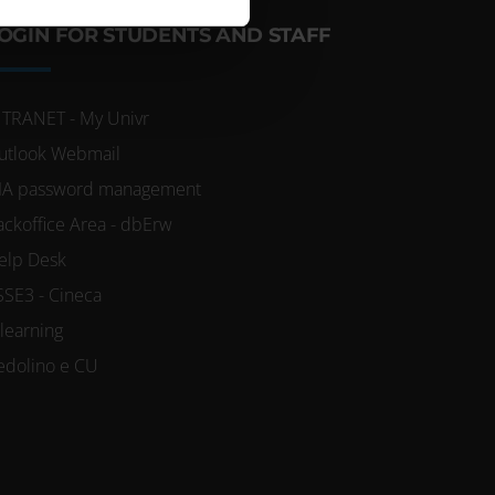
azioni che hai fornito loro o
OGIN FOR STUDENTS AND STAFF
NTRANET - My Univr
utlook Webmail
IA password management
ackoffice Area - dbErw
elp Desk
SSE3 - Cineca
-learning
edolino e CU