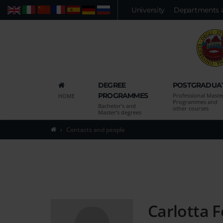
Vai
University
Departments 
Web
People
Advanced search
al
contenuto
principale
della
pagina
Vai
DEGREE
POSTGRADUA
al
PROGRAMMES
Professional Maste
HOME
menu
Programmes and
Bachelor’s and
other courses
di
Master’s degrees
navigazione
Contacts and people
principale
Vai
alla
pagina
di
ricerca
Carlotta 
delle
persone