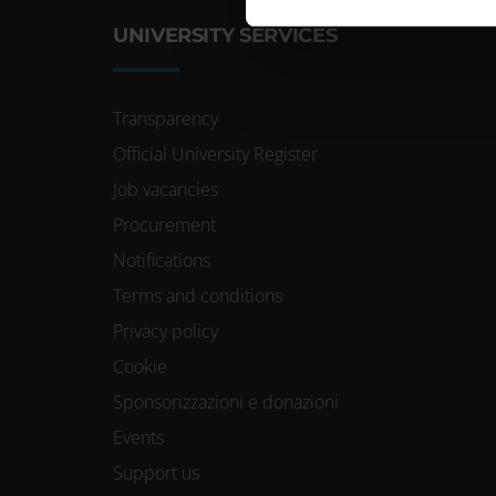
di analisi dei dati web, pubbl
UNIVERSITY SERVICES
che hanno raccolto dal tuo uti
Transparency
Official University Register
Job vacancies
Procurement
Notifications
Terms and conditions
Privacy policy
Cookie
Sponsorizzazioni e donazioni
Events
Support us