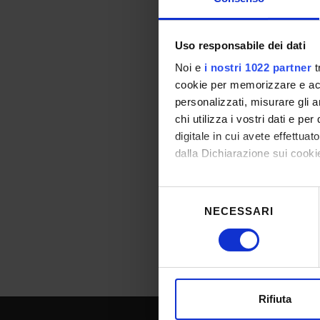
Uso responsabile dei dati
Other informa
Noi e
i nostri 1022 partner
t
Roles in university
cookie per memorizzare e acce
personalizzati, misurare gli an
Personale TA Comm
chi utilizza i vostri dati e pe
digitale in cui avete effettua
dalla Dichiarazione sui cookie
Con il tuo consenso, vorrem
Selezione
raccogliere informazioni
NECESSARI
del
Identificare il tuo dispos
consenso
Approfondisci come vengono el
modificare o ritirare il tuo 
Utilizziamo i cookie per perso
Rifiuta
nostro traffico. Condividiamo 