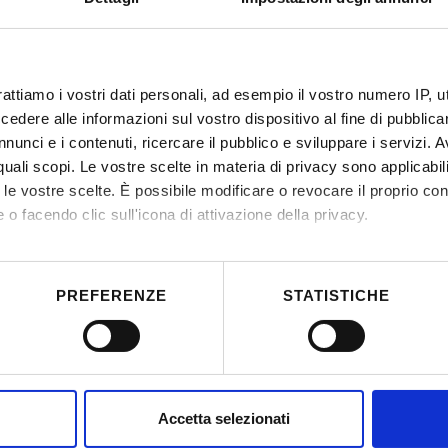
tion
rattiamo i vostri dati personali, ad esempio il vostro numero IP, 
 bodies
dere alle informazioni sul vostro dispositivo al fine di pubblica
nunci e i contenuti, ricercare il pubblico e sviluppare i servizi. A
issione AQ Corso di Laurea Magistrale a ciclo unico in Me
r quali scopi. Le vostre scelte in materia di privacy sono applicabi
to le vostre scelte. È possibile modificare o revocare il proprio 
 o facendo clic sull'icona di attivazione della privacy.
mo anche:
 sulla tua posizione geografica, con un'approssimazione di qualc
PREFERENZE
STATISTICHE
itivo, scansionandolo attivamente alla ricerca di caratteristiche spe
aborati i tuoi dati personali e imposta le tue preferenze nella
s
consenso in qualsiasi momento dalla Dichiarazione sui cookie.
nalizzare contenuti ed annunci, per fornire funzionalità dei socia
Accetta selezionati
inoltre informazioni sul modo in cui utilizzi il nostro sito con i n