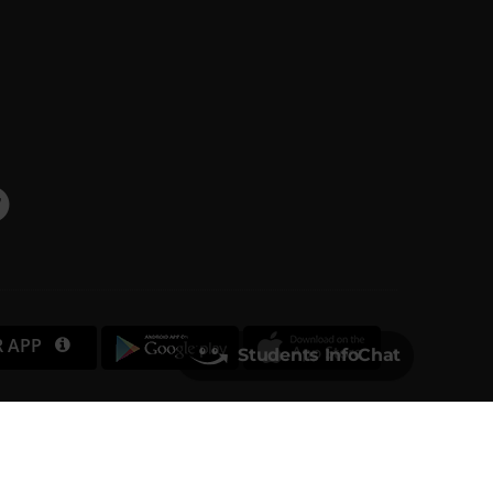
R APP
Students InfoChat
Università degli Studi di Verona
Via dell'Artigliere, 8