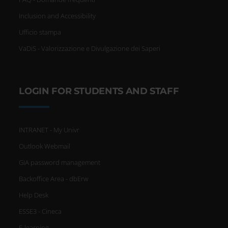
Inclusion and Accessibility
Ufficio stampa
VaDiS - Valorizzazione e Divulgazione dei Saperi
LOGIN FOR STUDENTS AND STAFF
INTRANET - My Univr
Outlook Webmail
GIA password management
Backoffice Area - dbErw
Help Desk
ESSE3 - Cineca
E-learning