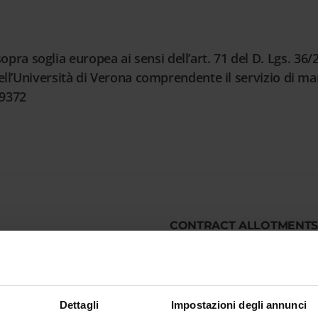
a soglia europea ai sensi dell’art. 71 del D. Lgs. 36/202
 dell’Università di Verona comprendente il servizio di 
09372
CONTRACT ALLOTMENTS
nte link:
it/ppgare_bandi_lista.wp?
Allotment name
iew.action¤tFrame=7&codice=G09372
10028128 - LOG 2604 - "Servi
C.I.R.S.A.L. comprendente il
Dettagli
Impostazioni degli annunci
servizio di pulizia"