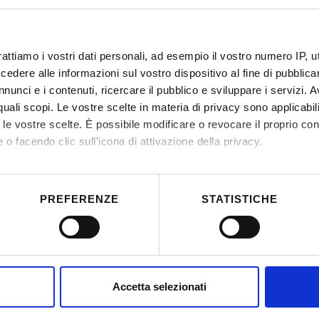
CIG code
BBB28CA40A
rattiamo i vostri dati personali, ad esempio il vostro numero IP, 
dere alle informazioni sul vostro dispositivo al fine di pubblica
nunci e i contenuti, ricercare il pubblico e sviluppare i servizi. A
r quali scopi. Le vostre scelte in materia di privacy sono applicabi
to le vostre scelte. È possibile modificare o revocare il proprio 
 o facendo clic sull'icona di attivazione della privacy.
mo anche:
 sulla tua posizione geografica, con un'approssimazione di qualc
PREFERENZE
STATISTICHE
itivo, scansionandolo attivamente alla ricerca di caratteristiche spe
CONTACTS
L
aborati i tuoi dati personali e imposta le tue preferenze nella
s
consenso in qualsiasi momento dalla Dichiarazione sui cookie.
URP - Ufficio Relazioni con il pubblico
I
nalizzare contenuti ed annunci, per fornire funzionalità dei socia
Accetta selezionati
Mappa delle sedi didattiche
O
inoltre informazioni sul modo in cui utilizzi il nostro sito con i n
Contacts and people
G
icità e social media, i quali potrebbero combinarle con altre inform