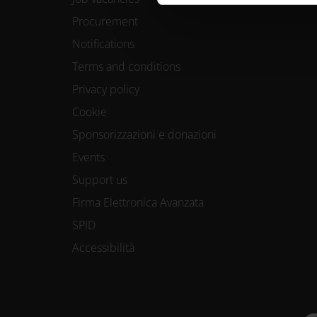
che hanno raccolto dal tuo uti
Procurement
Notifications
Terms and conditions
Privacy policy
Cookie
Sponsorizzazioni e donazioni
Events
Support us
Firma Elettronica Avanzata
SPID
Accessibilità