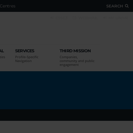
Centres
SEARCH
ESSE3
WEBMAIL
MY UNIVR
AL
SERVICES
THIRD MISSION
ties
Profile-Specific
Companies,
Navigation
community and public
engagement