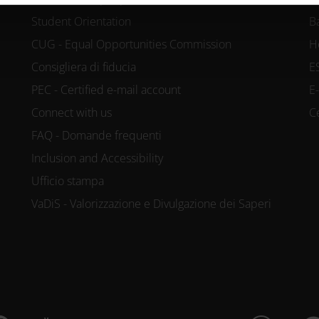
lizzo dei loro servizi.
Student Orientation
B
CUG - Equal Opportunities Commission
H
Consigliera di fiducia
E
PEC - Certified e-mail account
E
Connect with us
C
FAQ - Domande frequenti
Inclusion and Accessibility
Ufficio stampa
VaDiS - Valorizzazione e Divulgazione dei Saperi