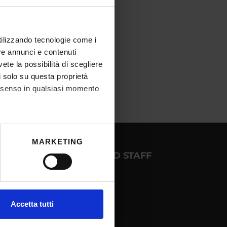
utilizzando tecnologie come i
re annunci e contenuti
vete la possibilità di scegliere
li solo su questa proprietà
consenso in qualsiasi momento
he metro,
MARKETING
cifiche (impronte digitali).
OGIN FOR STUDENTS AND STAFF
ezione dettagli
. Puoi
NTRANET - My Univr
l media e per analizzare il
Accetta tutti
utlook Webmail
ostri partner che si occupano
IA password management
azioni che hai fornito loro o