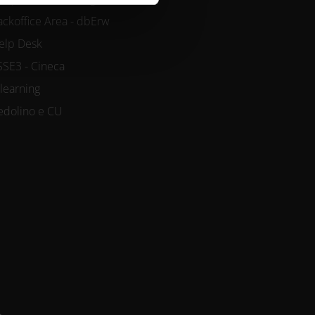
ackoffice Area - dbErw
elp Desk
SSE3 - Cineca
-learning
edolino e CU