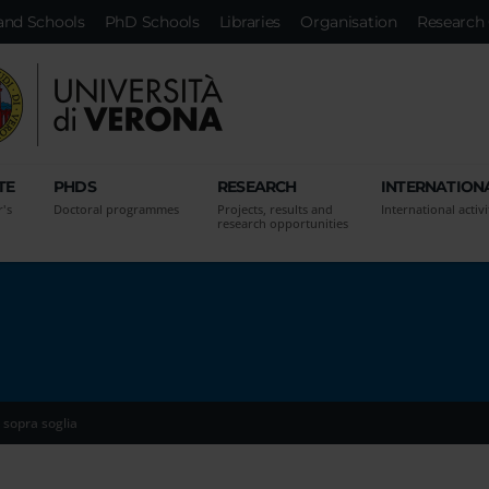
and Schools
PhD Schools
Libraries
Organisation
Research 
TE
PHDS
RESEARCH
INTERNATION
r's
Doctoral programmes
Projects, results and
International activi
research opportunities
sopra soglia