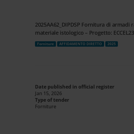
Cerca
nel
sito
2025AA62_DIPDSP Fornitura di armadi rac
web
materiale istologico – Progetto: ECC
Forniture
AFFIDAMENTO DIRETTO
2025
Date published in official register
Jan 15, 2026
Type of tender
Forniture