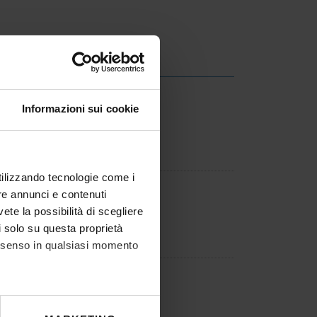
O
Informazioni sui cookie
utilizzando tecnologie come i
ONE
re annunci e contenuti
vete la possibilità di scegliere
li solo su questa proprietà
consenso in qualsiasi momento
he metro,