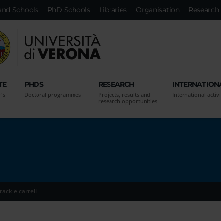
and Schools
PhD Schools
Libraries
Organisation
Research 
TE
PHDS
RESEARCH
INTERNATION
r's
Doctoral programmes
Projects, results and
International activi
research opportunities
ack e carrell