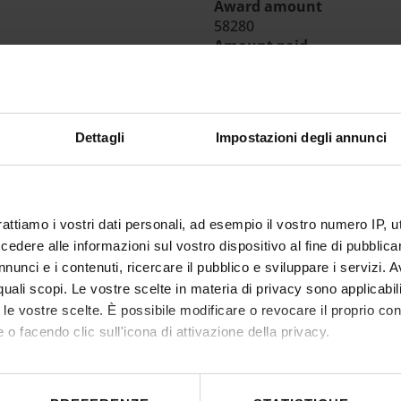
Award amount
58280
Amount paid
58280
RESULT/RANKING LISTS
DECRETO DI AFFIDAMENT
Dettagli
Impostazioni degli annunci
IT | 303Kb | Jan 15, 2026
rattiamo i vostri dati personali, ad esempio il vostro numero IP, 
DECRETO DI AGGIUDICAZI
dere alle informazioni sul vostro dispositivo al fine di pubblica
nunci e i contenuti, ricercare il pubblico e sviluppare i servizi. A
IT | 265Kb | Jan 15, 2026
r quali scopi. Le vostre scelte in materia di privacy sono applicabi
to le vostre scelte. È possibile modificare o revocare il proprio 
 o facendo clic sull'icona di attivazione della privacy.
ESITO AFFIDAMENTO
mo anche:
IT | 198Kb | Jan 15, 2026
 sulla tua posizione geografica, con un'approssimazione di qualc