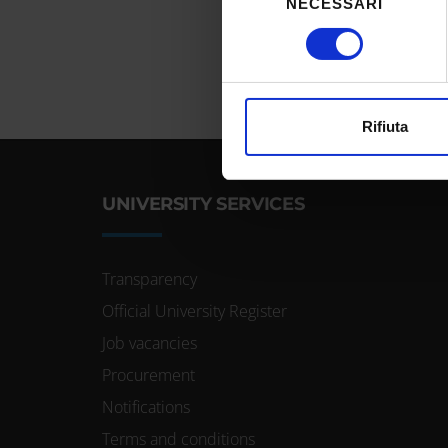
NECESSARI
del
Identificare il tuo dispos
consenso
Approfondisci come vengono el
modificare o ritirare il tuo 
Utilizziamo i cookie per perso
Rifiuta
nostro traffico. Condividiamo 
di analisi dei dati web, pubbl
che hanno raccolto dal tuo uti
UNIVERSITY SERVICES
Transparency
Official University Register
Job vacancies
Procurement
Notifications
Terms and conditions