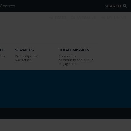
Centres
SEARCH
ESSE3
WEBMAIL
MY UNIVR
AL
SERVICES
THIRD MISSION
ties
Profile-Specific
Companies,
Navigation
community and public
engagement