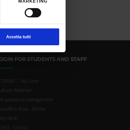
MARKETING
cifiche (impronte digitali).
ezione dettagli
. Puoi
l media e per analizzare il
Accetta tutti
ostri partner che si occupano
azioni che hai fornito loro o
OGIN FOR STUDENTS AND STAFF
NTRANET - My Univr
utlook Webmail
IA password management
ackoffice Area - dbErw
elp Desk
SSE3 - Cineca