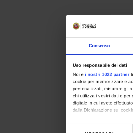
Consenso
Uso responsabile dei dati
Noi e
i nostri 1022 partner
t
cookie per memorizzare e acce
personalizzati, misurare gli an
chi utilizza i vostri dati e pe
digitale in cui avete effettua
dalla Dichiarazione sui cookie
Con il tuo consenso, vorrem
Selezione
raccogliere informazioni