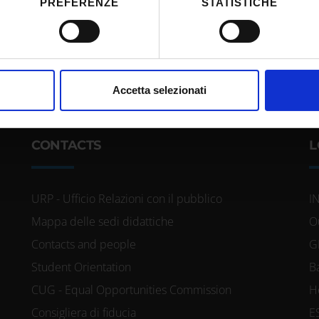
PREFERENZE
STATISTICHE
itivo, scansionandolo attivamente alla ricerca di caratteristiche spe
aborati i tuoi dati personali e imposta le tue preferenze nella
s
consenso in qualsiasi momento dalla Dichiarazione sui cookie.
nalizzare contenuti ed annunci, per fornire funzionalità dei socia
Accetta selezionati
inoltre informazioni sul modo in cui utilizzi il nostro sito con i n
icità e social media, i quali potrebbero combinarle con altre inform
lizzo dei loro servizi.
CONTACTS
L
URP - Ufficio Relazioni con il pubblico
I
Mappa delle sedi didattiche
O
Contacts and people
G
Student Orientation
B
CUG - Equal Opportunities Commission
H
Consigliera di fiducia
E