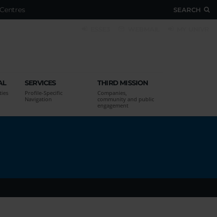
Centres
SEARCH
ESSE3
WEBMAIL
MY UNIVR
AL
SERVICES
THIRD MISSION
ties
Profile-Specific
Companies,
Navigation
community and public
engagement