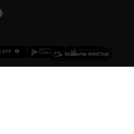
R APP
Students InfoChat
Università degli Studi di Verona
Via dell'Artigliere, 8
37129, Verona
rtita IVA 01541040232 | Codice Fiscale 93009870234
PEC
ufficio.protocollo@pec.univr.it