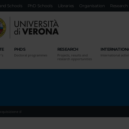
and Schools
PhD Schools
Libraries
Organisation
Research 
TE
PHDS
RESEARCH
INTERNATION
r's
Doctoral programmes
Projects, results and
International activi
research opportunities
cquisizione d