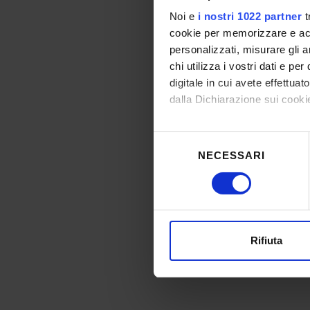
Noi e
i nostri 1022 partner
t
cookie per memorizzare e acce
personalizzati, misurare gli an
chi utilizza i vostri dati e pe
digitale in cui avete effettua
dalla Dichiarazione sui cookie
Con il tuo consenso, vorrem
Selezione
raccogliere informazioni
NECESSARI
del
Identificare il tuo dispos
consenso
Approfondisci come vengono el
modificare o ritirare il tuo 
Utilizziamo i cookie per perso
Rifiuta
nostro traffico. Condividiamo 
di analisi dei dati web, pubbl
che hanno raccolto dal tuo uti