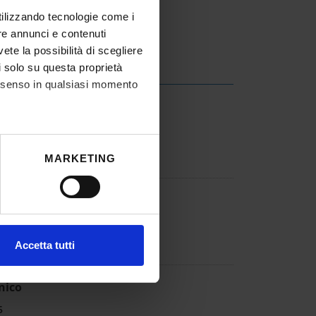
utilizzando tecnologie come i
re annunci e contenuti
vete la possibilità di scegliere
li solo su questa proprietà
consenso in qualsiasi momento
ifestazione di interesse
5
he metro,
MARKETING
cifiche (impronte digitali).
ezione dettagli
. Puoi
estazione di interesse
5
l media e per analizzare il
Accetta tutti
ostri partner che si occupano
azioni che hai fornito loro o
cnico
5