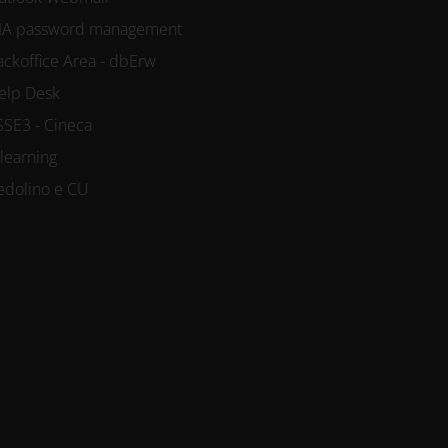
IA password management
ackoffice Area - dbErw
elp Desk
SSE3 - Cineca
-learning
edolino e CU