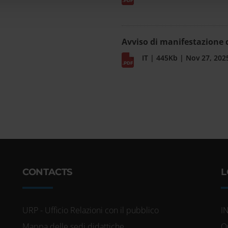
Avviso di manifestazione d
IT | 445Kb | Nov 27, 202
CONTACTS
L
URP - Ufficio Relazioni con il pubblico
I
Mappa delle sedi didattiche
O