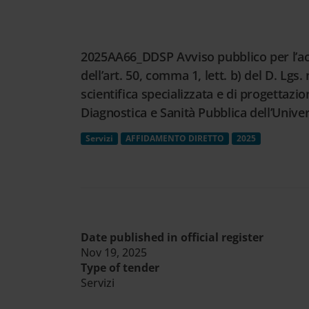
Cerca
nel
sito
2025AA66_DDSP Avviso pubblico per l’acqu
web
dell’art. 50, comma 1, lett. b) del D. Lgs
scientifica specializzata e di progettazi
Diagnostica e Sanità Pubblica dell’Unive
Servizi
AFFIDAMENTO DIRETTO
2025
Date published in official register
Nov 19, 2025
Type of tender
Servizi