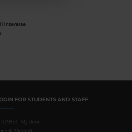
i interesse
5
OGIN FOR STUDENTS AND STAFF
NTRANET - My Univr
utlook Webmail