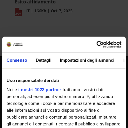
Esito affidamento
IT | 166Kb | Oct 7, 2025
Consenso
Dettagli
Impostazioni degli annunci
In
UNIVERSITY SERVICES
Uso responsabile dei dati
Noi e
i nostri 1022 partner
trattiamo i vostri dati
personali, ad esempio il vostro numero IP, utilizzando
Transparency
tecnologie come i cookie per memorizzare e accedere
Official University Register
alle informazioni sul vostro dispositivo al fine di
Job vacancies
pubblicare annunci e contenuti personalizzati, misurare
gli annunci e i contenuti, ricercare il pubblico e sviluppare
Procurement