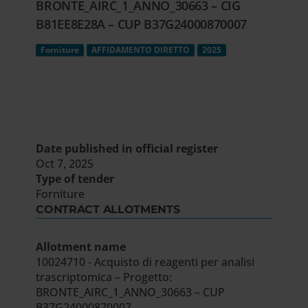
BRONTE_AIRC_1_ANNO_30663 – CIG
B81EE8E28A – CUP B37G24000870007
Forniture
AFFIDAMENTO DIRETTO
2025
Date published in official register
Oct 7, 2025
Type of tender
Forniture
CONTRACT ALLOTMENTS
Allotment name
10024710 - Acquisto di reagenti per analisi
trascriptomica – Progetto:
BRONTE_AIRC_1_ANNO_30663 – CUP
B37G24000870007