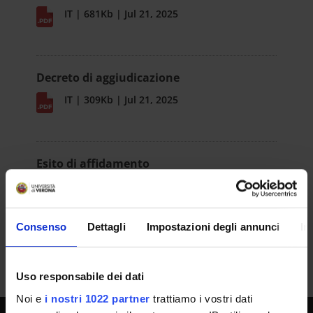
IT | 681Kb | Jul 21, 2025
Decreto di aggiudicazione
IT | 309Kb | Jul 21, 2025
Esito di affidamento
IT | 199Kb | Jul 21, 2025
Consenso
Dettagli
Impostazioni degli annunci
In
Uso responsabile dei dati
Noi e
i nostri 1022 partner
trattiamo i vostri dati