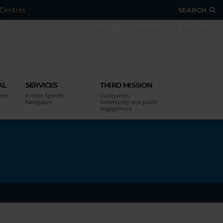
Centres
SEARCH
ESSE3
WEBMAIL
MY UNIVR
AL
SERVICES
THIRD MISSION
ties
Profile-Specific
Companies,
Navigation
community and public
engagement