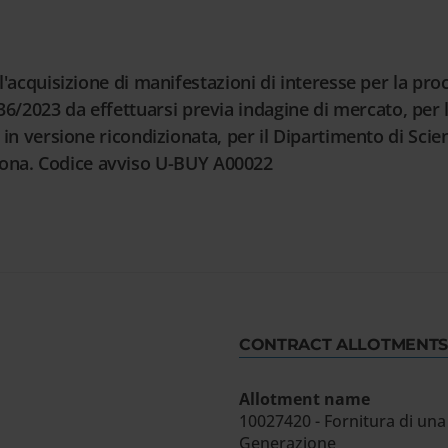
cquisizione di manifestazioni di interesse per la proc
. 36/2023 da effettuarsi previa indagine di mercato, per
n versione ricondizionata, per il Dipartimento di Sc
erona. Codice avviso U-BUY A00022
CONTRACT ALLOTMENTS
Allotment name
10027420 - Fornitura di un
Generazione