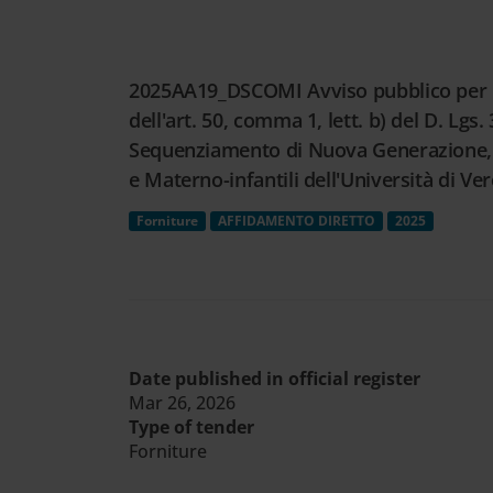
Cerca
nel
sito
2025AA19_DSCOMI Avviso pubblico per l'a
web
dell'art. 50, comma 1, lett. b) del D. Lgs
Sequenziamento di Nuova Generazione, i
e Materno-infantili dell'Università di V
Forniture
AFFIDAMENTO DIRETTO
2025
Date published in official register
Mar 26, 2026
Type of tender
Forniture