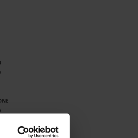
O
6
ONE
6