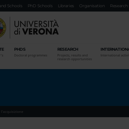
and Schools
PhD Schools
Libraries
Organisation
Research 
TE
PHDS
RESEARCH
INTERNATION
r's
Doctoral programmes
Projects, results and
International activi
research opportunities
l'acquisizione