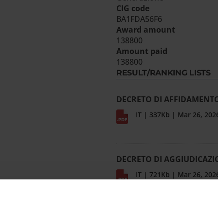
CIG code
BA1FDA56F6
Award amount
138800
Amount paid
138800
RESULT/RANKING LISTS
DECRETO DI AFFIDAMENT
IT | 337Kb | Mar 26, 202
DECRETO DI AGGIUDICAZI
IT | 721Kb | Mar 26, 202