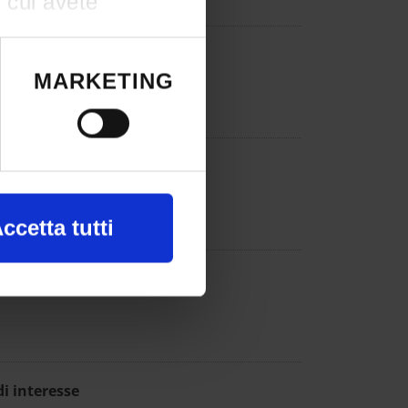
n cui avete
e il proprio
terest
okie o facendo
MARKETING
terest
a, con
ccetta tutti
ications
nte alla ricerca
 e imposta le tue
re il tuo
i interesse