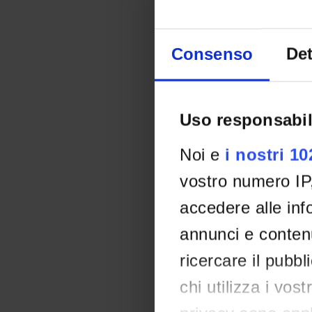
Consenso
Det
Uso responsabil
Noi e
i nostri 1
vostro numero IP
accedere alle info
annunci e contenu
ricercare il pubbl
chi utilizza i vos