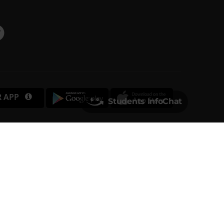
R APP
Students InfoChat
Università degli Studi di Verona
Via dell'Artigliere, 8
37129, Verona
rtita IVA 01541040232 | Codice Fiscale 93009870234
PEC
ufficio.protocollo@pec.univr.it