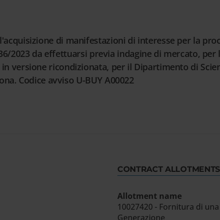
cquisizione di manifestazioni di interesse per la proc
. 36/2023 da effettuarsi previa indagine di mercato, per
n versione ricondizionata, per il Dipartimento di Sc
erona. Codice avviso U-BUY A00022
CONTRACT ALLOTMENTS
Allotment name
10027420 - Fornitura di un
Generazione