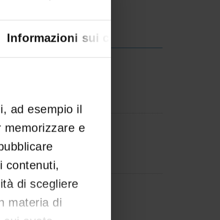
6
Informazioni sui cookie
estazione di interesse
li, ad esempio il
er memorizzare e
estazione di interesse
 pubblicare
i contenuti,
ità di scegliere
cnico
in materia di