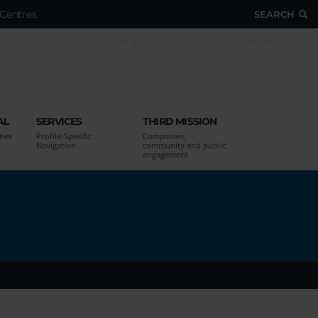
Centres
SEARCH
ESSE3
WEBMAIL
MY UNIVR
AL
SERVICES
THIRD MISSION
ties
Profile-Specific
Companies,
Navigation
community and public
engagement