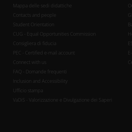
Mappa delle sedi didattiche
O
Contacts and people
G
Student Orientation
B
CUG - Equal Opportunities Commission
H
Consigliera di fiducia
E
PEC - Certified e-mail account
E
Connect with us
C
FAQ - Domande frequenti
Inclusion and Accessibility
Ufficio stampa
VaDiS - Valorizzazione e Divulgazione dei Saperi