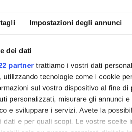
ESITO AFFIDAMENTO
IT | 384Kb | Mar 26, 202
tagli
Impostazioni degli annunci
ATTACHMENTS
Allegato A - Modulo Manif
e dei dati
IT | 75Kb | May 8, 2025
022 partner
trattiamo i vostri dati persona
, utilizzando tecnologie come i cookie p
Allegato A - Modulo Manif
rmazioni sul vostro dispositivo al fine di
IT | 116Kb | May 8, 2025
ti personalizzati, misurare gli annunci e 
ico e sviluppare i servizi. Avete la possibil
Allegato B - Capitolato te
tri dati e per quali scopi. Le vostre scelte 
IT | 64Kb | May 8, 2025