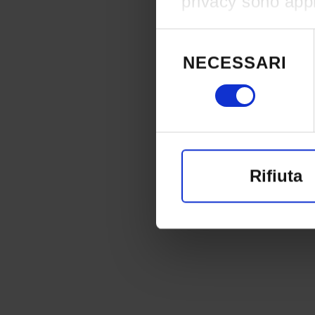
privacy sono appli
effettuato le vost
Selezione
del
consenso in qual
NECESSARI
consenso
clic sull'icona di 
Con il tuo conse
raccogliere i
Rifiuta
un'approssim
Identificare 
di caratterist
Approfondisci com
preferenze nella