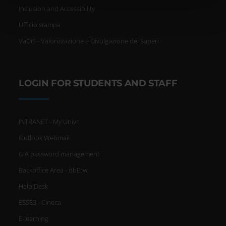
nostri partner che si occupano di analisi dei dati web,
Inclusion and Accessibility
pubblicità e social media, i quali potrebbero combinarle
con altre informazioni che hai fornito loro o che hanno
Ufficio stampa
raccolto dal tuo utilizzo dei loro servizi.
VaDiS - Valorizzazione e Divulgazione dei Saperi
LOGIN FOR STUDENTS AND STAFF
INTRANET - My Univr
Outlook Webmail
GIA password management
Backoffice Area - dbErw
Help Desk
ESSE3 - Cineca
E-learning