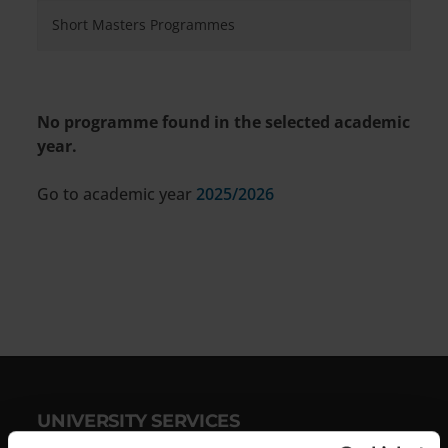
Short Masters Programmes
No programme found in the selected academic
year.
Go to academic year
2025/2026
UNIVERSITY SERVICES