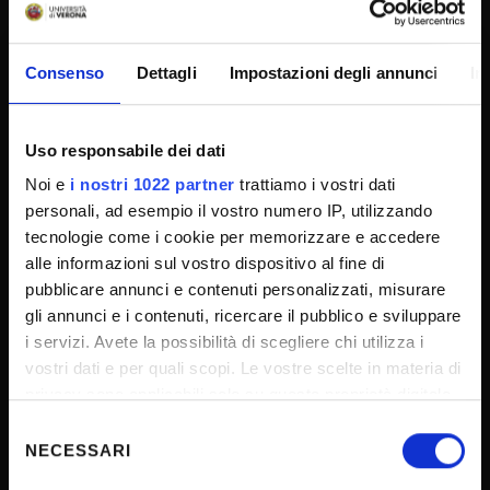
Transparency
Consenso
Dettagli
Impostazioni degli annunci
In
Official University Register
Job vacancies
Uso responsabile dei dati
Procurement
Noi e
i nostri 1022 partner
trattiamo i vostri dati
Notifications
personali, ad esempio il vostro numero IP, utilizzando
Terms and conditions
tecnologie come i cookie per memorizzare e accedere
Privacy policy
alle informazioni sul vostro dispositivo al fine di
pubblicare annunci e contenuti personalizzati, misurare
Cookie
gli annunci e i contenuti, ricercare il pubblico e sviluppare
Sponsorizzazioni e donazioni
i servizi. Avete la possibilità di scegliere chi utilizza i
Events
vostri dati e per quali scopi. Le vostre scelte in materia di
privacy sono applicabili solo su questa proprietà digitale
Support us
in cui avete effettuato le vostre scelte. È possibile
Selezione
Firma Elettronica Avanzata
modificare o revocare il proprio consenso in qualsiasi
NECESSARI
del
SPID
momento dalla Dichiarazione sui cookie o facendo clic
consenso