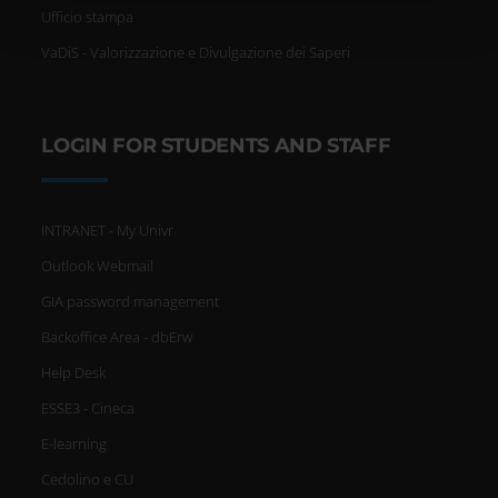
pubblicità e social media, i quali potrebbero combinarle
Ufficio stampa
con altre informazioni che hai fornito loro o che hanno
VaDiS - Valorizzazione e Divulgazione dei Saperi
raccolto dal tuo utilizzo dei loro servizi.
LOGIN FOR STUDENTS AND STAFF
INTRANET - My Univr
Outlook Webmail
GIA password management
Backoffice Area - dbErw
Help Desk
ESSE3 - Cineca
E-learning
Cedolino e CU