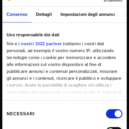
Transparency
Official University Register
Consenso
Dettagli
Impostazioni degli annunci
In
Job vacancies
Procurement
Uso responsabile dei dati
Notifications
Noi e
i nostri 1022 partner
trattiamo i vostri dati
Terms and conditions
personali, ad esempio il vostro numero IP, utilizzando
tecnologie come i cookie per memorizzare e accedere
Privacy policy
alle informazioni sul vostro dispositivo al fine di
Cookie
pubblicare annunci e contenuti personalizzati, misurare
Sponsorizzazioni e donazioni
gli annunci e i contenuti, ricercare il pubblico e sviluppare
i servizi. Avete la possibilità di scegliere chi utilizza i
Events
vostri dati e per quali scopi. Le vostre scelte in materia di
Support us
privacy sono applicabili solo su questa proprietà digitale
Firma Elettronica Avanzata
in cui avete effettuato le vostre scelte. È possibile
Selezione
modificare o revocare il proprio consenso in qualsiasi
NECESSARI
del
SPID
momento dalla Dichiarazione sui cookie o facendo clic
consenso
Accessibilità
sull'icona di attivazione della privacy.