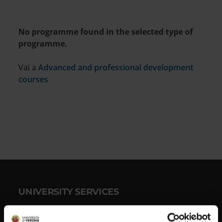
No programme found in the selected type of
programme.
Vai a
Advanced and professional development
courses
UNIVERSITY SERVICES