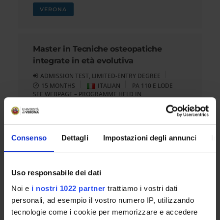
VERONA
Master in Tecniche osteopatiche
integrate in età evolutiva
ADMISSION TEST, LIMITED-ENTRY DEGREE
15 MONTHS
ITALIAN
PA 110 E LODE
SEE WEBPAGE – PROGRAMME HELD IN
VERONA
Consenso
Dettagli
Impostazioni degli annunci
In
Professional Master's programme in
Clinical and experimental
neuropsychology
Uso responsabile dei dati
ADMISSION TEST, LIMITED-ENTRY DEGREE
Noi e
i nostri 1022 partner
trattiamo i vostri dati
1 YEARS
ITALIAN
PA 110 E LODE
personali, ad esempio il vostro numero IP, utilizzando
SEE WEBPAGE – PROGRAMME HELD IN
tecnologie come i cookie per memorizzare e accedere
VERONA