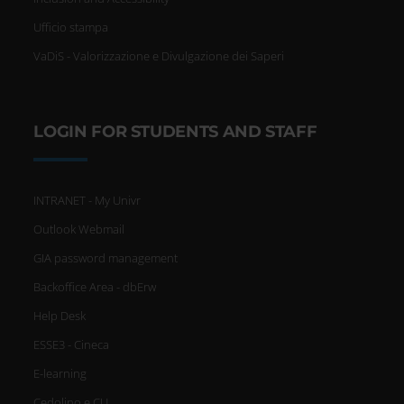
Ufficio stampa
VaDiS - Valorizzazione e Divulgazione dei Saperi
LOGIN FOR STUDENTS AND STAFF
INTRANET - My Univr
Outlook Webmail
GIA password management
Backoffice Area - dbErw
Help Desk
ESSE3 - Cineca
E-learning
Cedolino e CU