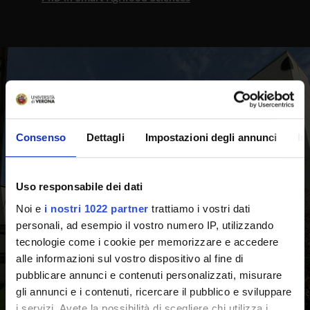
Consenso
Dettagli
Impostazioni degli annunci
In
Uso responsabile dei dati
Noi e
i nostri 1022 partner
trattiamo i vostri dati
personali, ad esempio il vostro numero IP, utilizzando
tecnologie come i cookie per memorizzare e accedere
alle informazioni sul vostro dispositivo al fine di
pubblicare annunci e contenuti personalizzati, misurare
gli annunci e i contenuti, ricercare il pubblico e sviluppare
i servizi. Avete la possibilità di scegliere chi utilizza i