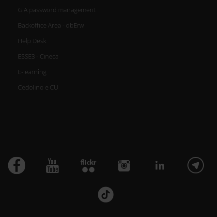
GIA password management
Backoffice Area - dbErw
Help Desk
ESSE3 - Cineca
E-learning
Cedolino e CU