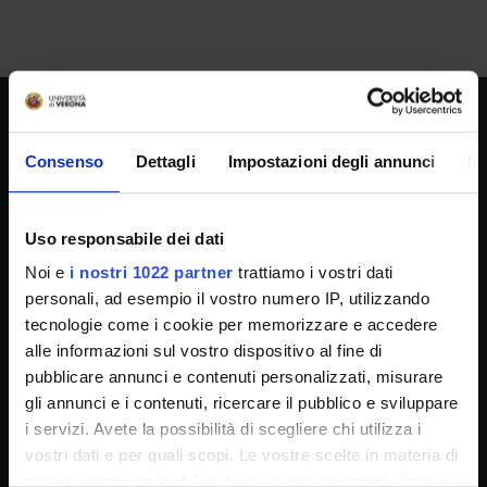
UNIVERSITY SERVICES
Consenso
Dettagli
Impostazioni degli annunci
In
Transparency
Uso responsabile dei dati
Official University Register
Noi e
i nostri 1022 partner
trattiamo i vostri dati
personali, ad esempio il vostro numero IP, utilizzando
Job vacancies
tecnologie come i cookie per memorizzare e accedere
Procurement
alle informazioni sul vostro dispositivo al fine di
Notifications
pubblicare annunci e contenuti personalizzati, misurare
gli annunci e i contenuti, ricercare il pubblico e sviluppare
Terms and conditions
i servizi. Avete la possibilità di scegliere chi utilizza i
Privacy policy
vostri dati e per quali scopi. Le vostre scelte in materia di
Cookie
privacy sono applicabili solo su questa proprietà digitale