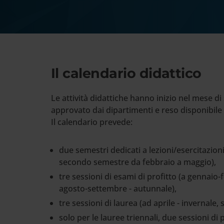
Cerca
nel
sito
web
Il calendario didattico
Le attività didattiche hanno inizio nel mese 
approvato dai dipartimenti e reso disponibile
Il calendario prevede:
due semestri dedicati a lezioni/esercitazio
secondo semestre da febbraio a maggio),
tre sessioni di esami di profitto (a gennaio-f
agosto-settembre - autunnale),
tre sessioni di laurea (ad aprile - invernal
solo per le lauree triennali, due sessioni d