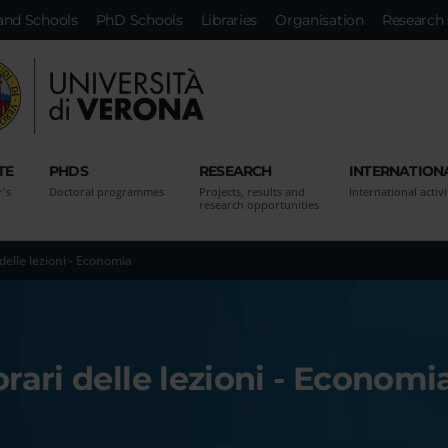
and Schools
PhD Schools
Libraries
Organisation
Research 
TE
PHDS
RESEARCH
INTERNATION
r's
Doctoral programmes
Projects, results and
International activi
research opportunities
 delle lezioni - Economia
orari delle lezioni - Economi