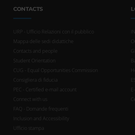
CONTACTS
L
URP - Ufficio Relazioni con il pubblico
I
Mappa delle sedi didattiche
O
Contacts and people
G
Student Orientation
B
CUG - Equal Opportunities Commission
H
Consigliera di fiducia
E
PEC - Certified e-mail account
E
Connect with us
C
FAQ - Domande frequenti
Inclusion and Accessibility
Ufficio stampa