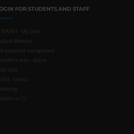
OGIN FOR STUDENTS AND STAFF
NTRANET - My Univr
utlook Webmail
IA password management
ackoffice Area - dbErw
elp Desk
SSE3 - Cineca
-learning
edolino e CU