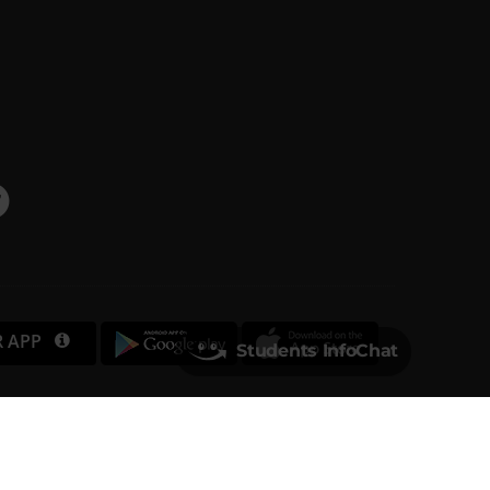
R APP
Students InfoChat
Università degli Studi di Verona
Via dell'Artigliere, 8