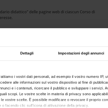
ndario didattico” delle pagine web di ciascun Corso di
eresse.
e attività didattiche​
 possibile visionare la versione tabellare del
ezioni, esami di profitto, prove intermedie, sessioni di
Dettagli
Impostazioni degli annunci
spensioni)
rattiamo i vostri dati personali, ad esempio il vostro numero IP, 
dere alle informazioni sul vostro dispositivo al fine di pubblica
Corsi di Laurea Magistrale offerti dall'Area economica
nunci e i contenuti, ricercare il pubblico e sviluppare i servizi. A
ti e compattati in mezze giornate di attività, in modo
r quali scopi. Le vostre scelte in materia di privacy sono applicabi
studenti, soprattutto pendolari e lavoratori.
to le vostre scelte. È possibile modificare o revocare il proprio 
lmeno un mese prima dall’inizio di ciascun semestre e
 o facendo clic sull'icona di attivazione della privacy.
o, corso di studio, singolo insegnamento o docente,