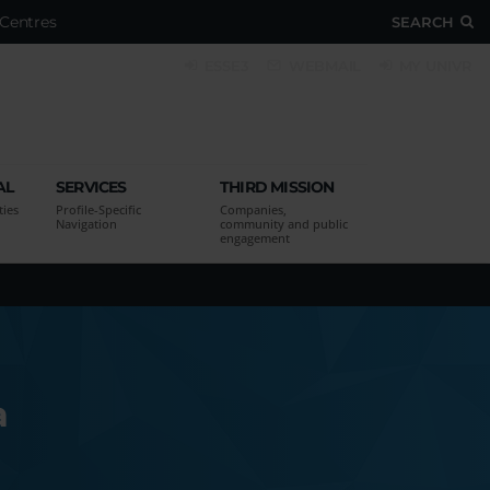
Centres
SEARCH
ESSE3
WEBMAIL
MY UNIVR
AL
SERVICES
THIRD MISSION
ties
Profile-Specific
Companies,
Navigation
community and public
engagement
a