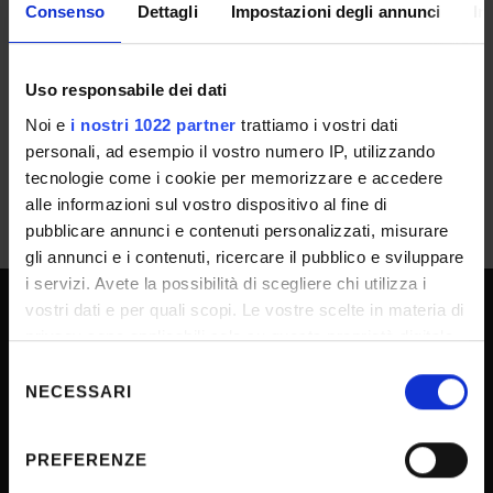
Consenso
Dettagli
Impostazioni degli annunci
In
Graduatoria
Uso responsabile dei dati
IT | 305Kb
Noi e
i nostri 1022 partner
trattiamo i vostri dati
personali, ad esempio il vostro numero IP, utilizzando
tecnologie come i cookie per memorizzare e accedere
alle informazioni sul vostro dispositivo al fine di
pubblicare annunci e contenuti personalizzati, misurare
gli annunci e i contenuti, ricercare il pubblico e sviluppare
i servizi. Avete la possibilità di scegliere chi utilizza i
vostri dati e per quali scopi. Le vostre scelte in materia di
privacy sono applicabili solo su questa proprietà digitale
UNIVERSITY SERVICES
in cui avete effettuato le vostre scelte. È possibile
Selezione
modificare o revocare il proprio consenso in qualsiasi
NECESSARI
del
momento dalla Dichiarazione sui cookie o facendo clic
consenso
Transparency
sull'icona di attivazione della privacy.
Official University Register
PREFERENZE