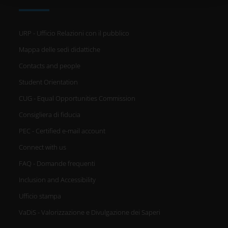
raccolto dal tuo utilizzo dei loro servizi.
URP - Ufficio Relazioni con il pubblico
Mappa delle sedi didattiche
Contacts and people
Student Orientation
CUG - Equal Opportunities Commission
Consigliera di fiducia
PEC - Certified e-mail account
Connect with us
FAQ - Domande frequenti
Inclusion and Accessibility
Ufficio stampa
VaDiS - Valorizzazione e Divulgazione dei Saperi