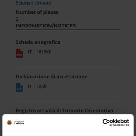
Scienze Umane
Number of places
2
INFORMATION/NOTICES
Scheda anagrafica
IT | 1813Kb
Dichiarazione di accettazione
IT | 19Kb
Registro attività di Tutorato Orientativo
IT | 90Kb
RESULT/RANKING LISTS