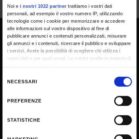
Noi e
i nostri 1022 partner
trattiamo i vostri dati
personali, ad esempio il vostro numero IP, utilizzando
tecnologie come i cookie per memorizzare e accedere
alle informazioni sul vostro dispositivo al fine di
pubblicare annunci e contenuti personalizzati, misurare
UNIVERSITY SERVICES
gli annunci e i contenuti, ricercare il pubblico e sviluppare
i servizi. Avete la possibilità di scegliere chi utilizza i
vostri dati e per quali scopi. Le vostre scelte in materia di
Transparency
privacy sono applicabili solo su questa proprietà digitale
Official University Register
in cui avete effettuato le vostre scelte. È possibile
Selezione
modificare o revocare il proprio consenso in qualsiasi
NECESSARI
Job vacancies
del
momento dalla Dichiarazione sui cookie o facendo clic
consenso
Procurement
sull'icona di attivazione della privacy.
PREFERENZE
Notifications
Con il tuo consenso, vorremmo anche:
Terms and conditions
raccogliere informazioni sulla tua posizione
STATISTICHE
Privacy policy
geografica, con un'approssimazione di qualche
Cookie
metro,