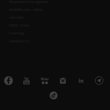
GIA password management
Backoffice Area - dbErw
Help Desk
ESSE3 - Cineca
E-learning
Cedolino e CU