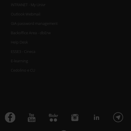
INTRANET - My Univr
Outlook Webmail
GIA password management
Backoffice Area - dbErw
Help Desk
ESSE3 - Cineca
E-learning
Cedolino e CU