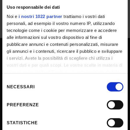
Uso responsabile dei dati
Noi e
i nostri 1022 partner
trattiamo i vostri dati
personali, ad esempio il vostro numero IP, utilizzando
tecnologie come i cookie per memorizzare e accedere
alle informazioni sul vostro dispositivo al fine di
pubblicare annunci e contenuti personalizzati, misurare
gli annunci e i contenuti, ricercare il pubblico e sviluppare
UNIVERSITY SERVICES
i servizi. Avete la possibilità di scegliere chi utilizza i
vostri dati e per quali scopi. Le vostre scelte in materia di
privacy sono applicabili solo su questa proprietà digitale
Transparency
in cui avete effettuato le vostre scelte. È possibile
Selezione
modificare o revocare il proprio consenso in qualsiasi
NECESSARI
del
Official University Register
momento dalla Dichiarazione sui cookie o facendo clic
consenso
Job vacancies
sull'icona di attivazione della privacy.
PREFERENZE
Procurement
Con il tuo consenso, vorremmo anche:
Notifications
raccogliere informazioni sulla tua posizione
STATISTICHE
Terms and conditions
geografica, con un'approssimazione di qualche