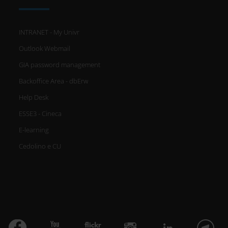
INTRANET - My Univr
Outlook Webmail
GIA password management
Backoffice Area - dbErw
Help Desk
ESSE3 - Cineca
E-learning
Cedolino e CU