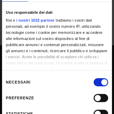
IT | 179Kb
Uso responsabile dei dati
Noi e
i nostri 1022 partner
trattiamo i vostri dati
personali, ad esempio il vostro numero IP, utilizzando
tecnologie come i cookie per memorizzare e accedere
alle informazioni sul vostro dispositivo al fine di
pubblicare annunci e contenuti personalizzati, misurare
gli annunci e i contenuti, ricercare il pubblico e sviluppare
i servizi. Avete la possibilità di scegliere chi utilizza i
UNIVERSITY SERVICES
vostri dati e per quali scopi. Le vostre scelte in materia di
privacy sono applicabili solo su questa proprietà digitale
in cui avete effettuato le vostre scelte. È possibile
Selezione
Transparency
modificare o revocare il proprio consenso in qualsiasi
NECESSARI
del
momento dalla Dichiarazione sui cookie o facendo clic
Official University Register
consenso
sull'icona di attivazione della privacy.
Job vacancies
PREFERENZE
Procurement
Con il tuo consenso, vorremmo anche:
raccogliere informazioni sulla tua posizione
Notifications
STATISTICHE