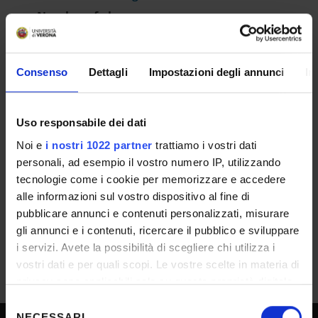
Number of places
14
RESULT/RANKING LISTS
Consenso
Dettagli
Impostazioni degli annunci
In
Approvazione Atti
IT | 604Kb
Uso responsabile dei dati
Noi e
i nostri 1022 partner
trattiamo i vostri dati
personali, ad esempio il vostro numero IP, utilizzando
Graduatoria
tecnologie come i cookie per memorizzare e accedere
IT | 431Kb
alle informazioni sul vostro dispositivo al fine di
pubblicare annunci e contenuti personalizzati, misurare
gli annunci e i contenuti, ricercare il pubblico e sviluppare
i servizi. Avete la possibilità di scegliere chi utilizza i
vostri dati e per quali scopi. Le vostre scelte in materia di
privacy sono applicabili solo su questa proprietà digitale
in cui avete effettuato le vostre scelte. È possibile
Selezione
modificare o revocare il proprio consenso in qualsiasi
NECESSARI