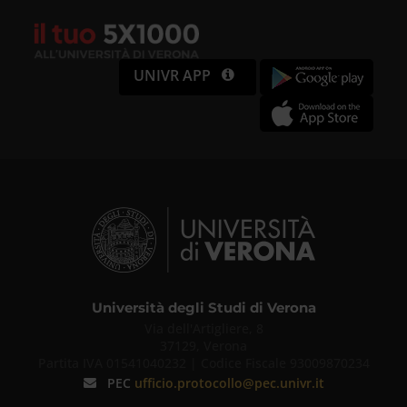
media, i quali potrebbero
combinarle con altre informazioni
UNIVR APP
che hai fornito loro o che hanno
raccolto dal tuo utilizzo dei loro
servizi.
Università degli Studi di Verona
Via dell'Artigliere, 8
37129, Verona
Partita IVA 01541040232 | Codice Fiscale 93009870234
PEC
ufficio.protocollo@pec.univr.it