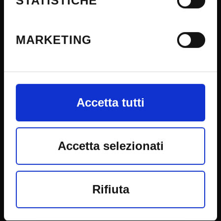
STATISTICHE
Events
questa proprietà digitale in cui
Support us
avete effettuato le vostre scelte. È
MARKETING
Firma Elettronica Avanzata
possibile modificare o revocare il
SPID
proprio consenso in qualsiasi
Accessibilità
momento dalla Dichiarazione sui
Accetta tutti
cookie o facendo clic sull'icona di
CONTACTS
attivazione della privacy.
Accetta selezionati
URP - Ufficio Relazioni con il pubblico
Con il tuo consenso, vorremmo
Mappa delle sedi didattiche
Contacts and people
anche:
Rifiuta
Student Orientation
raccogliere informazioni sulla
CUG - Equal Opportunities Commission