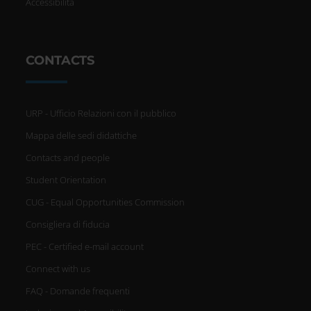
Accessibilità
Utilizziamo i cookie per
CONTACTS
personalizzare contenuti ed
annunci, per fornire funzionalità
URP - Ufficio Relazioni con il pubblico
dei social media e per analizzare il
Mappa delle sedi didattiche
nostro traffico. Condividiamo
Contacts and people
inoltre informazioni sul modo in cui
Student Orientation
utilizzi il nostro sito con i nostri
CUG - Equal Opportunities Commission
Consigliera di fiducia
partner che si occupano di analisi
PEC - Certified e-mail account
dei dati web, pubblicità e social
Connect with us
media, i quali potrebbero
FAQ - Domande frequenti
combinarle con altre informazioni