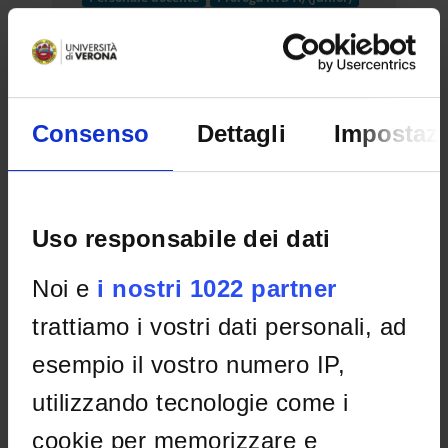
Proroga RTD A) (Junior) - 2023
Date published on website:
May 17, 2023
Application deadline:
May 17, 2023
Consenso
Dettagli
Impostazi
Dipartimento di Culture e Civiltà -
Settore conc.le 11/A3 Storia
contemporanea - Settore s.d. M-
Uso responsabile dei dati
STO/04 Storia contemporanea -
Proroga contratto - Dott. Bernardini
Noi e
i nostri 1022 partner
Giovanni.
Expired call
trattiamo i vostri dati personali, ad
Personale docente
Proroga RTD A) (junior)
Proroga RTD A) (Junior) - 2023
esempio il vostro numero IP,
Date published on website:
Apr 12, 2023
utilizzando tecnologie come i
Application deadline:
Apr 12, 2023
cookie per memorizzare e