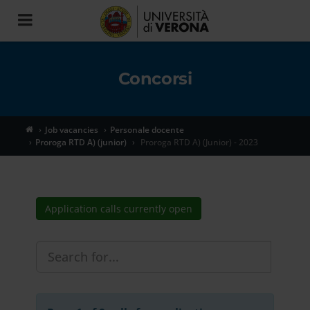
Toggle
navigation
Concorsi
Job vacancies
Personale docente
Proroga RTD A) (junior)
Proroga RTD A) (Junior) - 2023
Application calls currently open