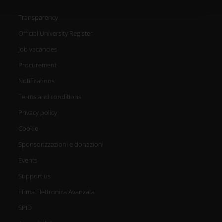
qualche metro,
Transparency
Identificare il tuo dispositivo,
Official University Register
scansionandolo attivamente
Job vacancies
alla ricerca di caratteristiche
Procurement
specifiche (impronte digitali).
Notifications
Terms and conditions
Approfondisci come vengono
Privacy policy
elaborati i tuoi dati personali e
Cookie
imposta le tue preferenze nella
Sponsorizzazioni e donazioni
sezione dettagli
. Puoi modificare
Events
Support us
o ritirare il tuo consenso in
Firma Elettronica Avanzata
qualsiasi momento dalla
SPID
Dichiarazione sui cookie.