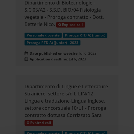
Dipartimento di Biotecnologie -
S.C.05/A2 - S.S.D. BIO/04 Fisiologia
vegetale - Proroga contratto - Dott.
Betterle Nico.
Expired call
Personale docente
Proroga RTD A) (junior)
Proroga RTD A) (Junior) - 2023
Date published on website:
Jul 6, 2023
Application deadline:
Jul 6, 2023
Dipartimento di Lingue e Letterature
Straniere, settore s/d L-LIN/12
Lingua e traduzione-Lingua Inglese,
settore concorsuale 10/L1 - Proroga
contratto dott.ssa Corrizzato Sara
Expired call
Personale docente
Proroga RTD A) (junior)