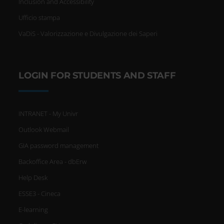
Inclusion and Accessibility
che hai fornito loro o che hanno
Ufficio stampa
VaDiS - Valorizzazione e Divulgazione dei Saperi
raccolto dal tuo utilizzo dei loro
servizi.
LOGIN FOR STUDENTS AND STAFF
INTRANET - My Univr
Outlook Webmail
GIA password management
Backoffice Area - dbErw
Help Desk
ESSE3 - Cineca
E-learning