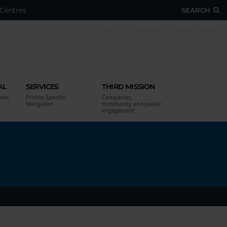
Centres
SEARCH
ESSE3
WEBMAIL
MY UNIVR
AL
SERVICES
THIRD MISSION
ties
Profile-Specific
Companies,
Navigation
community and public
engagement