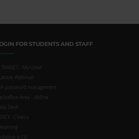
OGIN FOR STUDENTS AND STAFF
NTRANET - My Univr
utlook Webmail
IA password management
ackoffice Area - dbErw
elp Desk
SSE3 - Cineca
-learning
edolino e CU