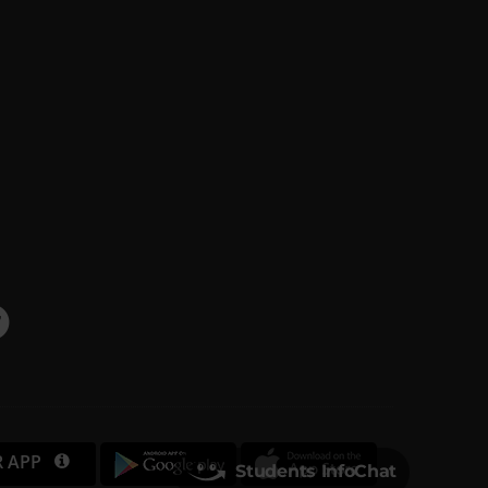
R APP
Students InfoChat