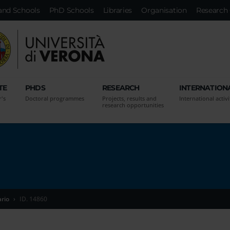
and Schools
PhD Schools
Libraries
Organisation
Research 
TE
PHDS
RESEARCH
INTERNATION
r's
Doctoral programmes
Projects, results and
International activi
research opportunities
ario
ID. 14860