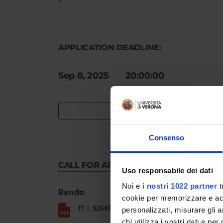
APPLICATION DEADLINE:
Sep 8, 2025 20:00:00
Consenso
CALL FOR APPLICATION
Uso responsabile dei dati
Noi e
i nostri 1022 partner
t
Bando
cookie per memorizzare e acce
IT | 326Kb
personalizzati, misurare gli an
chi utilizza i vostri dati e pe