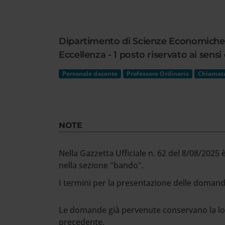
Cerca
nel
sito
Dipartimento di Scienze Economiche -
web
Eccellenza - 1 posto riservato ai sens
Personale docente
Professore Ordinario
Chiamata
NOTE
Nella Gazzetta Ufficiale n. 62 del 8/08/2025 
nella sezione "bando".
I termini per la presentazione delle domande
Le domande già pervenute conservano la loro
precedente.