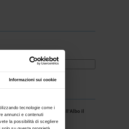
Informazioni sui cookie
ESULT/RANKING LISTS
utilizzando tecnologie come i
provazione atti pubblicata all'Albo il
re annunci e contenuti
12/2025
vete la possibilità di scegliere
IT | 182Kb
li solo su questa proprietà