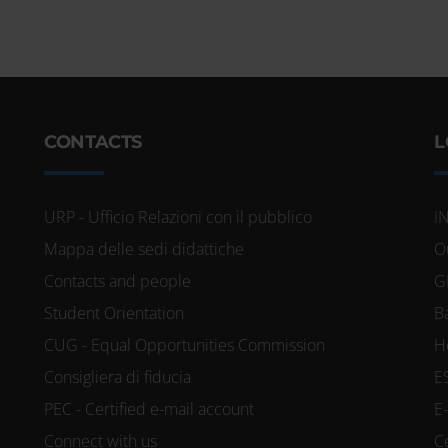
CONTACTS
L
URP - Ufficio Relazioni con il pubblico
I
Mappa delle sedi didattiche
O
Contacts and people
G
Student Orientation
B
CUG - Equal Opportunities Commission
H
Consigliera di fiducia
E
PEC - Certified e-mail account
E
Connect with us
C