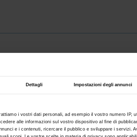
ONLINE APPLICATION
Dettagli
Impostazioni degli annunci
INFORMATION/NOTICES
R
rattiamo i vostri dati personali, ad esempio il vostro numero IP, 
Commissione giudicatrice - pubblicata
Ap
dere alle informazioni sul vostro dispositivo al fine di pubblica
all'Albo il 12/09/2025
2/
nunci e i contenuti, ricercare il pubblico e sviluppare i servizi. A
IT | 217Kb
r quali scopi. Le vostre scelte in materia di privacy sono applicabi