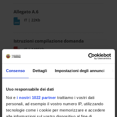
Allegato A.6
IT | 22Kb
Istruzioni compilazione domanda
IT | 1485Kb
Consenso
Dettagli
Impostazioni degli annunci
In
DETTAGLI
Selection n°
Uso responsabile dei dati
21-032
Noi e
i nostri 1022 partner
trattiamo i vostri dati
personali, ad esempio il vostro numero IP, utilizzando
Department
tecnologie come i cookie per memorizzare e accedere
Scienze Umane
alle informazioni sul vostro dispositivo al fine di