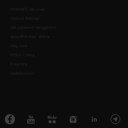
INTRANET - My Univr
Outlook Webmail
GIA password management
Backoffice Area - dbErw
Help Desk
ESSE3 - Cineca
E-learning
Cedolino e CU