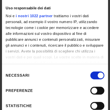
Uso responsabile dei dati
DETTAGLI
Noi e
i nostri 1022 partner
trattiamo i vostri dati
personali, ad esempio il vostro numero IP, utilizzando
Selection n°
tecnologie come i cookie per memorizzare e accedere
Rep. n. 6641/2020 Prot. n. 294
alle informazioni sul vostro dispositivo al fine di
pubblicare annunci e contenuti personalizzati, misurare
Date published in the official register
gli annunci e i contenuti, ricercare il pubblico e sviluppare
Aug 6, 2020
i servizi. Avete la possibilità di scegliere chi utilizza i
vostri dati e per quali scopi. Le vostre scelte in materia di
Department
privacy sono applicabili solo su questa proprietà digitale
Scienze Umane
in cui avete effettuato le vostre scelte. È possibile
Selezione
Number of places
modificare o revocare il proprio consenso in qualsiasi
NECESSARI
del
3
momento dalla Dichiarazione sui cookie o facendo clic
consenso
INFORMATION/NOTICES
sull'icona di attivazione della privacy.
PREFERENZE
Graduatoria
Con il tuo consenso, vorremmo anche:
raccogliere informazioni sulla tua posizione
STATISTICHE
IT | 464Kb