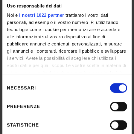
DETTAGLI
Uso responsabile dei dati
Noi e
i nostri 1022 partner
trattiamo i vostri dati
Selection n°
personali, ad esempio il vostro numero IP, utilizzando
Rep. n. 6638/2020 prot.294454
tecnologie come i cookie per memorizzare e accedere
alle informazioni sul vostro dispositivo al fine di
Date published in the official register
pubblicare annunci e contenuti personalizzati, misurare
Aug 6, 2020
gli annunci e i contenuti, ricercare il pubblico e sviluppare
i servizi. Avete la possibilità di scegliere chi utilizza i
vostri dati e per quali scopi. Le vostre scelte in materia di
Department
Scienze Umane
privacy sono applicabili solo su questa proprietà digitale
in cui avete effettuato le vostre scelte. È possibile
Selezione
Number of places
modificare o revocare il proprio consenso in qualsiasi
NECESSARI
10
del
momento dalla Dichiarazione sui cookie o facendo clic
RESULT/RANKING LISTS
consenso
sull'icona di attivazione della privacy.
PREFERENZE
Graduatoria
Con il tuo consenso, vorremmo anche:
IT | 750Kb
raccogliere informazioni sulla tua posizione
STATISTICHE
geografica, con un'approssimazione di qualche