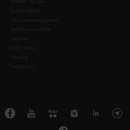
INTRANET - My Univr
Outlook Webmail
GIA password management
Backoffice Area - dbErw
Help Desk
ESSE3 - Cineca
E-learning
Cedolino e CU