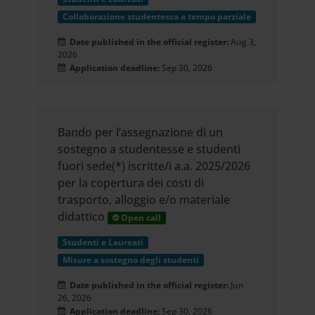
nostro traffico. Condividiamo
Collaborazione studentesca a tempo parziale
inoltre informazioni sul modo in cui
Date published in the official register:
Aug 3,
utilizzi il nostro sito con i nostri
2026
Application deadline:
Sep 30, 2026
partner che si occupano di analisi
dei dati web, pubblicità e social
Bando per l’assegnazione di un
media, i quali potrebbero
sostegno a studentesse e studenti
combinarle con altre informazioni
fuori sede(*) iscritte/i a.a. 2025/2026
per la copertura dei costi di
che hai fornito loro o che hanno
trasporto, alloggio e/o materiale
raccolto dal tuo utilizzo dei loro
didattico
Open call
servizi.
Studenti e Laureati
Misure a sostegno degli studenti
Date published in the official register:
Jun
26, 2026
Application deadline:
Sep 30, 2026