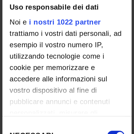
Uso responsabile dei dati
Date published on website:
Jul 2, 2026
Application deadline:
Oct 15, 2026
Noi e
i nostri 1022 partner
trattiamo i vostri dati personali, ad
MoCoSvi-Mobilità per la
esempio il vostro numero IP,
Cooperazione allo Sviluppo
Internazionale (edizione 2026).
utilizzando tecnologie come i
Categoria C (Specializzande/i).
cookie per memorizzare e
Open call
accedere alle informazioni sul
Studenti e Laureati
Mobilità internazionale per Specializzandi
vostro dispositivo al fine di
Date published on website:
Jul 2, 2026
pubblicare annunci e contenuti
Application deadline:
Oct 15, 2026
personalizzati, misurare gli
annunci e i contenuti, ricercare il
Selezione
AVVISO PER LA DOPPIA CARRIERA
del