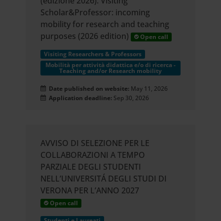
(edizione 2026). Visiting
Scholar&Professor: incoming
elaborati i tuoi dati personali e
mobility for research and teaching
imposta le tue preferenze nella
purposes (2026 edition)
Open call
sezione dettagli
. Puoi modificare
Visiting Researchers & Professors
Mobilità per attività didattica e/o di ricerca -
o ritirare il tuo consenso in
Teaching and/or Research mobility
Date published on website:
May 11, 2026
qualsiasi momento dalla
Application deadline:
Sep 30, 2026
Dichiarazione sui cookie.
AVVISO DI SELEZIONE PER LE
Utilizziamo i cookie per
COLLABORAZIONI A TEMPO
personalizzare contenuti ed
PARZIALE DEGLI STUDENTI
NELL’UNIVERSITÁ DEGLI STUDI DI
annunci, per fornire funzionalità
VERONA PER L’ANNO 2027
dei social media e per analizzare il
Open call
Studenti e Laureati