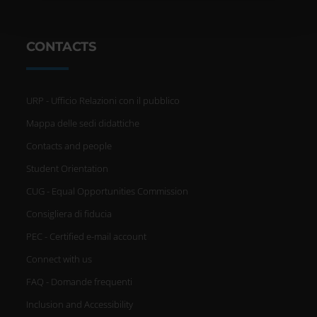
pubblicità e social media, i quali potrebbero combinarle
con altre informazioni che hai fornito loro o che hanno
raccolto dal tuo utilizzo dei loro servizi.
CONTACTS
URP - Ufficio Relazioni con il pubblico
Mappa delle sedi didattiche
Contacts and people
Student Orientation
CUG - Equal Opportunities Commission
Consigliera di fiducia
PEC - Certified e-mail account
Connect with us
FAQ - Domande frequenti
Inclusion and Accessibility