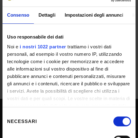
Number of places
Consenso
Dettagli
Impostazioni degli annunci
In
2
RESULT/RANKING LISTS
Uso responsabile dei dati
Approvazione Atti e graduatoria
Noi e
i nostri 1022 partner
trattiamo i vostri dati
IT | 319Kb
personali, ad esempio il vostro numero IP, utilizzando
tecnologie come i cookie per memorizzare e accedere
alle informazioni sul vostro dispositivo al fine di
pubblicare annunci e contenuti personalizzati, misurare
gli annunci e i contenuti, ricercare il pubblico e sviluppare
i servizi. Avete la possibilità di scegliere chi utilizza i
vostri dati e per quali scopi. Le vostre scelte in materia di
privacy sono applicabili solo su questa proprietà digitale
in cui avete effettuato le vostre scelte. È possibile
Selezione
UNIVERSITY SERVICES
modificare o revocare il proprio consenso in qualsiasi
NECESSARI
del
momento dalla Dichiarazione sui cookie o facendo clic
consenso
sull'icona di attivazione della privacy.