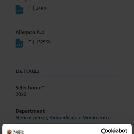
IT | 24Kb
Allegato A.4
IT | 1325Kb
DETTAGLI
Selection n°
2026
Department
Neuroscienze, Biomedicina e Movimento
School
Medicina e Chirurgia