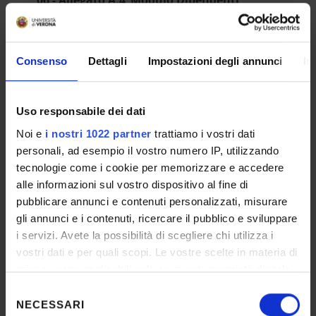
06 - Allegato A.4_Modulo Dipendenti
Ateneo VR
IT | 176Kb
Consenso
Dettagli
Impostazioni degli annunci
In
DETTAGLI
Uso responsabile dei dati
Noi e
i nostri 1022 partner
trattiamo i vostri dati
Selection n°
personali, ad esempio il vostro numero IP, utilizzando
25-05-vetn
tecnologie come i cookie per memorizzare e accedere
alle informazioni sul vostro dispositivo al fine di
School
pubblicare annunci e contenuti personalizzati, misurare
Medicina e Chirurgia
gli annunci e i contenuti, ricercare il pubblico e sviluppare
RESULT/RANKING LISTS
i servizi. Avete la possibilità di scegliere chi utilizza i
vostri dati e per quali scopi. Le vostre scelte in materia di
privacy sono applicabili solo su questa proprietà digitale
GRADUATORIA PARZIALE - Scienze
Nutraceutiche e Fisioterapia Rovereto
in cui avete effettuato le vostre scelte. È possibile
Selezione
modificare o revocare il proprio consenso in qualsiasi
NECESSARI
del
IT | 129Kb