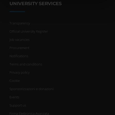
UNIVERSITY SERVICES
nostri partner che si occupano di analisi dei dati web,
pubblicità e social media, i quali potrebbero combinarle
con altre informazioni che hai fornito loro o che hanno
Transparency
raccolto dal tuo utilizzo dei loro servizi.
Official University Register
Job vacancies
Procurement
Notifications
Terms and conditions
Privacy policy
Cookie
Sponsorizzazioni e donazioni
Events
Support us
Firma Elettronica Avanzata