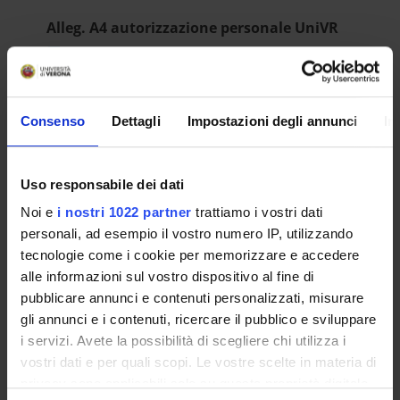
Alleg. A4 autorizzazione personale UniVR
IT | 1342Kb
Consenso
Dettagli
Impostazioni degli annunci
In
Alleg. A5 progetto didattico
IT | 1344Kb
Uso responsabile dei dati
RESULT/RANKING LISTS
Noi e
i nostri 1022 partner
trattiamo i vostri dati
personali, ad esempio il vostro numero IP, utilizzando
approvazione atti e giudizio finale
tecnologie come i cookie per memorizzare e accedere
selezione 25-046
alle informazioni sul vostro dispositivo al fine di
IT | 267Kb
pubblicare annunci e contenuti personalizzati, misurare
gli annunci e i contenuti, ricercare il pubblico e sviluppare
i servizi. Avete la possibilità di scegliere chi utilizza i
vostri dati e per quali scopi. Le vostre scelte in materia di
privacy sono applicabili solo su questa proprietà digitale