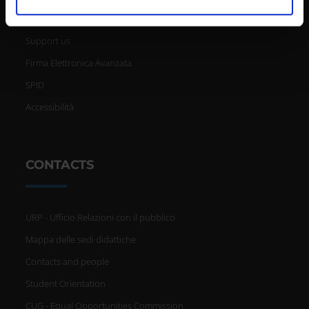
analizzare il nostro traffico. Condividiamo inoltre
Events
informazioni sul modo in cui utilizzi il nostro sito con i
Support us
nostri partner che si occupano di analisi dei dati web,
Firma Elettronica Avanzata
pubblicità e social media, i quali potrebbero combinarle
con altre informazioni che hai fornito loro o che hanno
SPID
raccolto dal tuo utilizzo dei loro servizi.
Accessibilità
CONTACTS
URP - Ufficio Relazioni con il pubblico
Mappa delle sedi didattiche
Contacts and people
Student Orientation
CUG - Equal Opportunities Commission