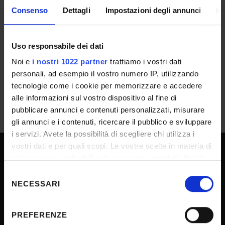
RESULT/RANKING LISTS
Consenso
Dettagli
Impostazioni degli annunci
In
GRADUATORIA
Uso responsabile dei dati
IT | 268Kb
Noi e
i nostri 1022 partner
trattiamo i vostri dati
personali, ad esempio il vostro numero IP, utilizzando
tecnologie come i cookie per memorizzare e accedere
alle informazioni sul vostro dispositivo al fine di
pubblicare annunci e contenuti personalizzati, misurare
gli annunci e i contenuti, ricercare il pubblico e sviluppare
i servizi. Avete la possibilità di scegliere chi utilizza i
vostri dati e per quali scopi. Le vostre scelte in materia di
privacy sono applicabili solo su questa proprietà digitale
UNIVERSITY SERVICES
in cui avete effettuato le vostre scelte. È possibile
Selezione
modificare o revocare il proprio consenso in qualsiasi
NECESSARI
del
momento dalla Dichiarazione sui cookie o facendo clic
consenso
Transparency
sull'icona di attivazione della privacy.
PREFERENZE
Official University Register