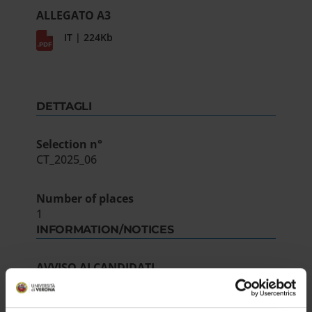
ALLEGATO A3
IT | 224Kb
DETTAGLI
Selection n°
CT_2025_06
Number of places
1
INFORMATION/NOTICES
AVVISO AI CANDIDATI
IT | 200Kb