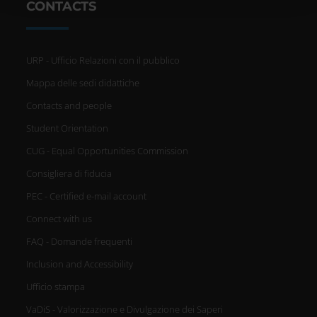
con altre informazioni che hai fornito loro o che hanno
CONTACTS
raccolto dal tuo utilizzo dei loro servizi.
URP - Ufficio Relazioni con il pubblico
Mappa delle sedi didattiche
Contacts and people
Student Orientation
CUG - Equal Opportunities Commission
Consigliera di fiducia
PEC - Certified e-mail account
Connect with us
FAQ - Domande frequenti
Inclusion and Accessibility
Ufficio stampa
VaDiS - Valorizzazione e Divulgazione dei Saperi