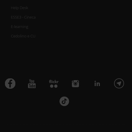
Help Desk
ESSE3 - Cineca
E-learning
Cedolino e CU