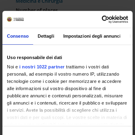
Medicina e Chirurgia
Number of places
1
INFORMATION/NOTICES
Consenso
Dettagli
Impostazioni degli annunci
In
Nomina Commissione Giudicatrice
IT | 518Kb
Uso responsabile dei dati
RESULT/RANKING LISTS
Noi e
i nostri 1022 partner
trattiamo i vostri dati
personali, ad esempio il vostro numero IP, utilizzando
Approvazione Atti e Graduatoria
tecnologie come i cookie per memorizzare e accedere
alle informazioni sul vostro dispositivo al fine di
IT | 806Kb
pubblicare annunci e contenuti personalizzati, misurare
gli annunci e i contenuti, ricercare il pubblico e sviluppare
i servizi. Avete la possibilità di scegliere chi utilizza i
vostri dati e per quali scopi. Le vostre scelte in materia di
privacy sono applicabili solo su questa proprietà digitale
in cui avete effettuato le vostre scelte. È possibile
Selezione