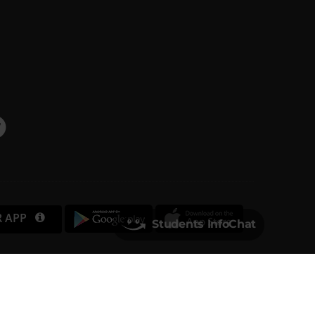
R APP
Students InfoChat
Università degli Studi di Verona
Via dell'Artigliere, 8