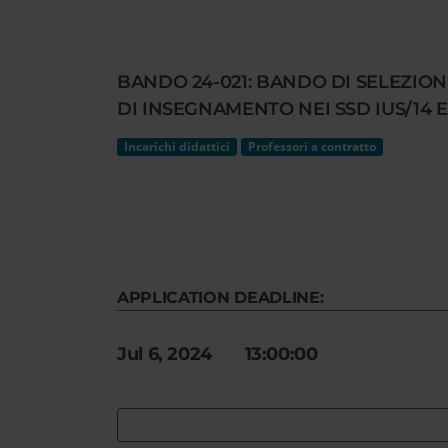
Cerca
nel
sito
BANDO 24-021: BANDO DI SELEZIO
web
DI INSEGNAMENTO NEI SSD IUS/14 E
Incarichi didattici
Professori a contratto
APPLICATION DEADLINE:
Jul 6, 2024 13:00:00