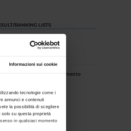
ESULT/RANKING LISTS
creto approvazione atti
IT | 803Kb
Informazioni sui cookie
tribuzione incarichi insegnamento
IT | 138Kb
utilizzando tecnologie come i
re annunci e contenuti
vete la possibilità di scegliere
li solo su questa proprietà
consenso in qualsiasi momento