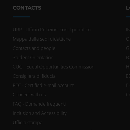
CONTACTS
L
URP - Ufficio Relazioni con il pubblico
I
Mappa delle sedi didattiche
O
Contacts and people
G
Student Orientation
B
CUG - Equal Opportunities Commission
H
Consigliera di fiducia
E
PEC - Certified e-mail account
E
Connect with us
C
FAQ - Domande frequenti
Inclusion and Accessibility
Ufficio stampa