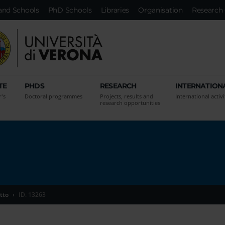
and Schools
PhD Schools
Libraries
Organisation
Research 
TE
PHDS
RESEARCH
INTERNATION
r's
Doctoral programmes
Projects, results and
International activi
research opportunities
tto
ID. 13263