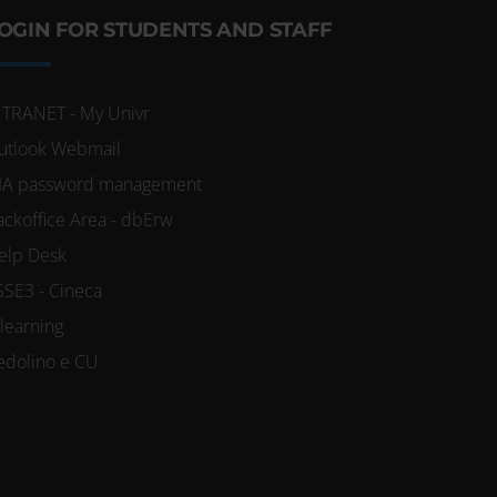
OGIN FOR STUDENTS AND STAFF
NTRANET - My Univr
utlook Webmail
IA password management
ackoffice Area - dbErw
elp Desk
SSE3 - Cineca
-learning
edolino e CU