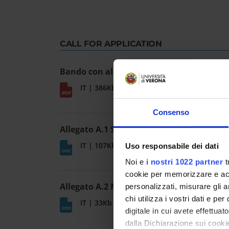
CALL FOR APPLICATION
Bando con allegati
IT | 386Kb
Consenso
Allegato A.1 Scheda candidato
IT | 107Kb
Uso responsabile dei dati
Noi e
i nostri 1022 partner
t
cookie per memorizzare e acce
Allegato A.2 Modulo dichiarazione art 15
personalizzati, misurare gli an
chi utilizza i vostri dati e pe
IT | 33Kb
digitale in cui avete effettua
dalla Dichiarazione sui cookie