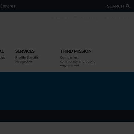
Centres
SEARCH
ESSE3
WEBMAIL
MY UNIVR
AL
SERVICES
THIRD MISSION
ties
Profile-Specific
Companies,
Navigation
community and public
engagement