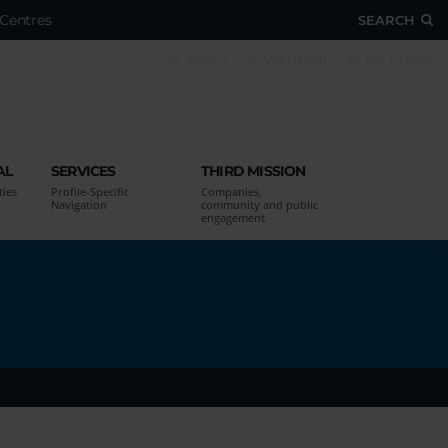
Centres
SEARCH
ESSE3
WEBMAIL
MY UNIVR
AL
SERVICES
THIRD MISSION
ties
Profile-Specific
Companies,
Navigation
community and public
engagement