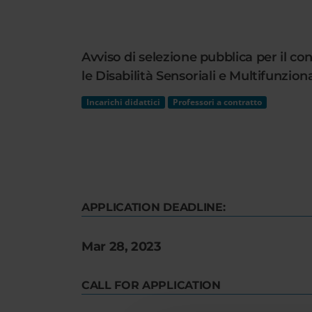
Cerca
nel
sito
Avviso di selezione pubblica per il c
web
le Disabilità Sensoriali e Multifunziona
Incarichi didattici
Professori a contratto
APPLICATION DEADLINE:
Mar 28, 2023
CALL FOR APPLICATION