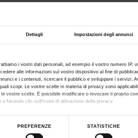
De
Dettagli
Impostazioni degli annunci
rattiamo i vostri dati personali, ad esempio il vostro numero IP, 
dere alle informazioni sul vostro dispositivo al fine di pubblica
nunci e i contenuti, ricercare il pubblico e sviluppare i servizi. A
r quali scopi. Le vostre scelte in materia di privacy sono applicabi
to le vostre scelte. È possibile modificare o revocare il proprio 
 o facendo clic sull'icona di attivazione della privacy.
mo anche:
 sulla tua posizione geografica, con un'approssimazione di qualc
PREFERENZE
STATISTICHE
CONTACTS
L
itivo, scansionandolo attivamente alla ricerca di caratteristiche spe