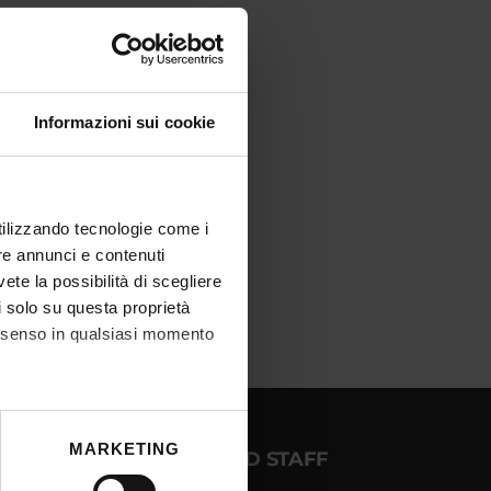
creto approvazione atti
IT | 987Kb
Informazioni sui cookie
utilizzando tecnologie come i
re annunci e contenuti
vete la possibilità di scegliere
li solo su questa proprietà
consenso in qualsiasi momento
he metro,
MARKETING
OGIN FOR STUDENTS AND STAFF
cifiche (impronte digitali).