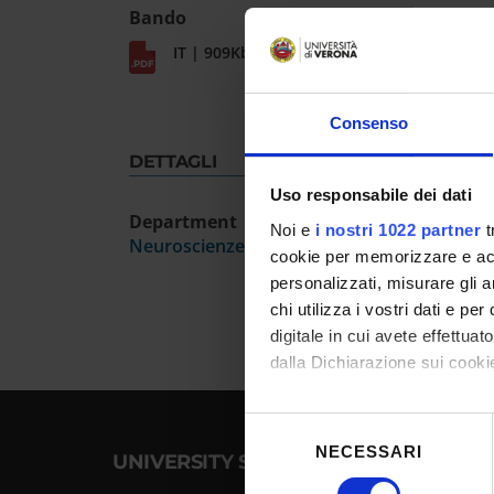
Bando
IT | 909Kb
Consenso
DETTAGLI
Uso responsabile dei dati
Department
Noi e
i nostri 1022 partner
t
Neuroscienze, Biomedicina e Movimento
cookie per memorizzare e acce
personalizzati, misurare gli an
chi utilizza i vostri dati e pe
digitale in cui avete effettua
dalla Dichiarazione sui cookie
Con il tuo consenso, vorrem
Selezione
raccogliere informazioni
NECESSARI
del
UNIVERSITY SERVICES
Identificare il tuo dispos
consenso