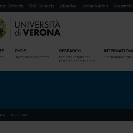
and Schools
PhD Schools
Libraries
Organisation
Research 
TE
PHDS
RESEARCH
INTERNATION
r's
Doctoral programmes
Projects, results and
International activi
research opportunities
tto
ID. 11340