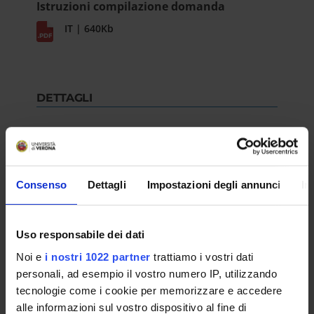
Istruzioni compilazione domanda
IT | 640Kb
DETTAGLI
Selection n°
22-007
Consenso
Dettagli
Impostazioni degli annunci
In
Department
Scienze Umane
Number of places
Uso responsabile dei dati
38
Noi e
i nostri 1022 partner
trattiamo i vostri dati
RESULT/RANKING LISTS
personali, ad esempio il vostro numero IP, utilizzando
tecnologie come i cookie per memorizzare e accedere
Graduatoria
alle informazioni sul vostro dispositivo al fine di