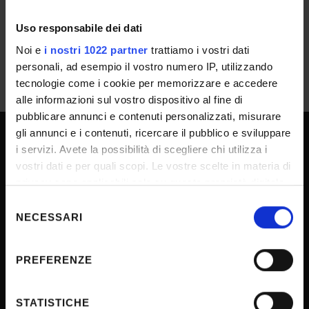
IT | 358Kb
Uso responsabile dei dati
Noi e
i nostri 1022 partner
trattiamo i vostri dati
personali, ad esempio il vostro numero IP, utilizzando
tecnologie come i cookie per memorizzare e accedere
alle informazioni sul vostro dispositivo al fine di
pubblicare annunci e contenuti personalizzati, misurare
gli annunci e i contenuti, ricercare il pubblico e sviluppare
i servizi. Avete la possibilità di scegliere chi utilizza i
UNIVERSITY SERVICES
vostri dati e per quali scopi. Le vostre scelte in materia di
privacy sono applicabili solo su questa proprietà digitale
in cui avete effettuato le vostre scelte. È possibile
Selezione
Transparency
modificare o revocare il proprio consenso in qualsiasi
NECESSARI
del
Official University Register
momento dalla Dichiarazione sui cookie o facendo clic
consenso
sull'icona di attivazione della privacy.
Job vacancies
PREFERENZE
Procurement
Con il tuo consenso, vorremmo anche:
Notifications
raccogliere informazioni sulla tua posizione
STATISTICHE