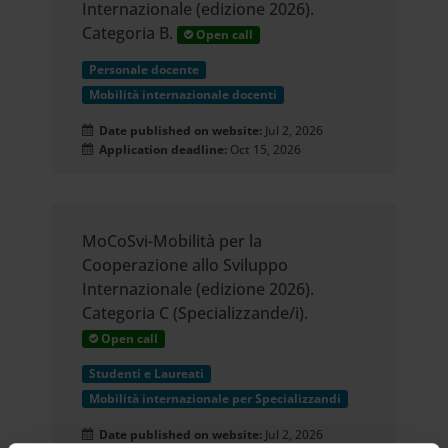
Internazionale (edizione 2026).
Categoria B.
Open call
Personale docente
Mobilità internazionale docenti
Date published on website:
Jul 2, 2026
Application deadline:
Oct 15, 2026
MoCoSvi-Mobilità per la
Cooperazione allo Sviluppo
Internazionale (edizione 2026).
Categoria C (Specializzande/i).
Open call
Studenti e Laureati
Mobilità internazionale per Specializzandi
Date published on website:
Jul 2, 2026