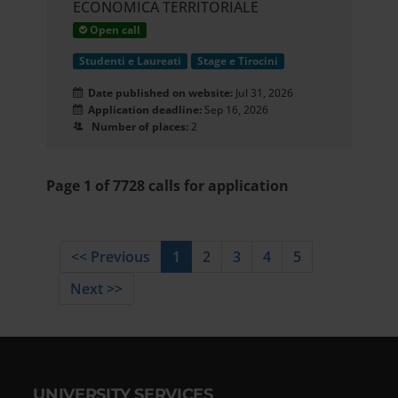
ECONOMICA TERRITORIALE
Open call
Studenti e Laureati
Stage e Tirocini
Date published on website:
Jul 31, 2026
Application deadline:
Sep 16, 2026
Number of places:
2
Page 1 of 7728 calls for application
<< Previous
1
2
3
4
5
Next >>
UNIVERSITY SERVICES