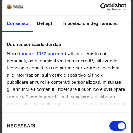
Application deadline:
Oct 15, 2026
Consenso
Dettagli
Impostazioni degli annunci
In
MoCoSvi-Mobilità per la
Cooperazione allo Sviluppo
Internazionale,edizione 2026
Uso responsabile dei dati
(Categoria A). Mobility projects for
Noi e
i nostri 1022 partner
trattiamo i vostri dati
development cooperation (A type,
personali, ad esempio il vostro numero IP, utilizzando
2026 edition)
Open call
tecnologie come i cookie per memorizzare e accedere
alle informazioni sul vostro dispositivo al fine di
Visiting Researchers & Professors
Mobilità per attività didattica e/o di ricerca -
pubblicare annunci e contenuti personalizzati, misurare
Teaching and/or Research mobility
gli annunci e i contenuti, ricercare il pubblico e sviluppare
Date published on website:
Jul 2, 2026
i servizi. Avete la possibilità di scegliere chi utilizza i
Application deadline:
Oct 15, 2026
vostri dati e per quali scopi. Le vostre scelte in materia di
privacy sono applicabili solo su questa proprietà digitale
in cui avete effettuato le vostre scelte. È possibile
Selezione
modificare o revocare il proprio consenso in qualsiasi
NECESSARI
del
AVVISO PER LA DOPPIA CARRIERA
momento dalla Dichiarazione sui cookie o facendo clic