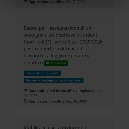
Application deadline:
Oct 7, 2026
nostri partner che si occupano di analisi dei dati web,
pubblicità e social media, i quali potrebbero combinarle
con altre informazioni che hai fornito loro o che hanno
raccolto dal tuo utilizzo dei loro servizi.
Bando per l’assegnazione di un
sostegno a studentesse e studenti
fuori sede(*) iscritte/i a.a. 2025/2026
per la copertura dei costi di
trasporto, alloggio e/o materiale
didattico
Open call
Studenti e Laureati
Misure a sostegno degli studenti
Date published in the official register:
Jun
26, 2026
Application deadline:
Sep 30, 2026
Mobilità in uscita di docenti e