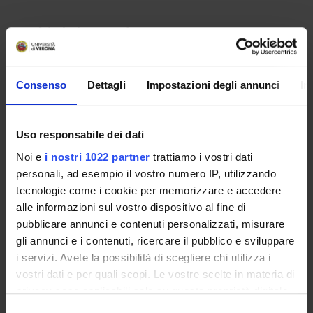
Admission test date
Jul 3, 2024
Department
Consenso
Dettagli
Impostazioni degli annunci
In
Scienze Umane
Number of places
Uso responsabile dei dati
4
RESULT/RANKING LISTS
Noi e
i nostri 1022 partner
trattiamo i vostri dati
personali, ad esempio il vostro numero IP, utilizzando
tecnologie come i cookie per memorizzare e accedere
Graduatoria
alle informazioni sul vostro dispositivo al fine di
IT | 312Kb
pubblicare annunci e contenuti personalizzati, misurare
gli annunci e i contenuti, ricercare il pubblico e sviluppare
i servizi. Avete la possibilità di scegliere chi utilizza i
vostri dati e per quali scopi. Le vostre scelte in materia di
privacy sono applicabili solo su questa proprietà digitale
in cui avete effettuato le vostre scelte. È possibile
Selezione