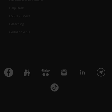
Help Desk
ESSE3 - Cineca
E-learning
Cedolino e CU